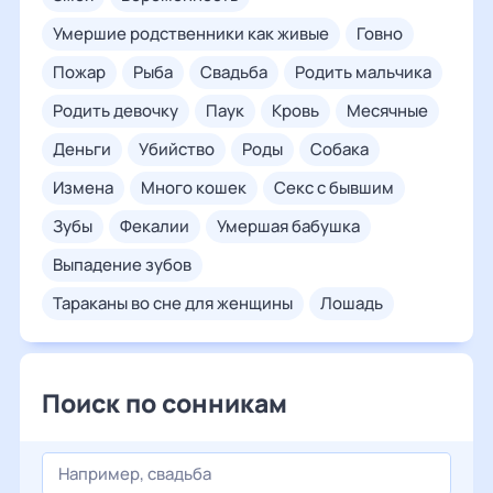
умершие родственники как живые
говно
пожар
рыба
свадьба
родить мальчика
родить девочку
паук
кровь
месячные
деньги
убийство
роды
собака
измена
много кошек
секс с бывшим
зубы
фекалии
умершая бабушка
выпадение зубов
тараканы во сне для женщины
лошадь
Поиск по сонникам