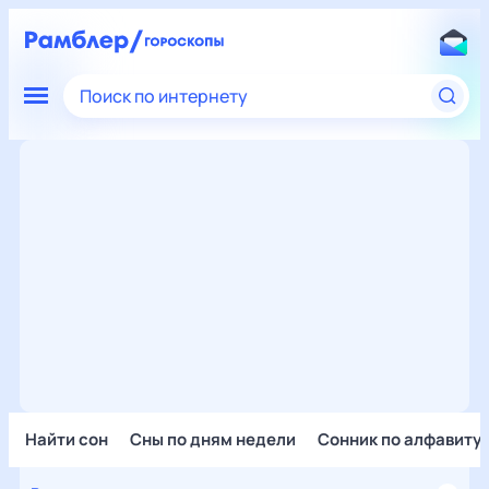
Поиск по интернету
Найти сон
Сны по дням недели
Сонник по алфавиту