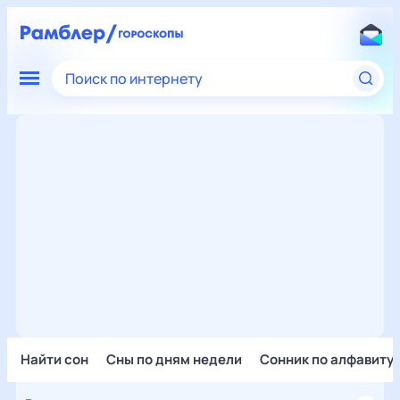
Поиск по интернету
Найти сон
Сны по дням недели
Сонник по алфавиту