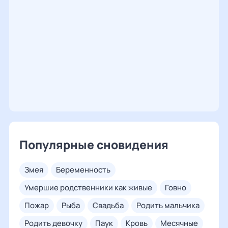
Популярные сновидения
змея
беременность
умершие родственники как живые
говно
пожар
рыба
свадьба
родить мальчика
родить девочку
паук
кровь
месячные