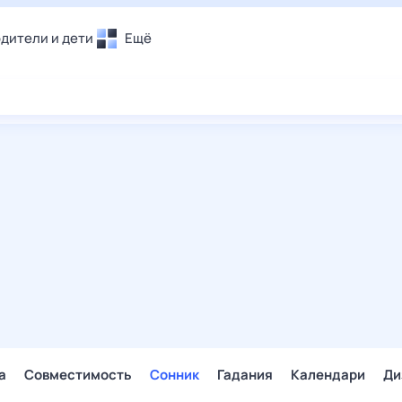
дители и дети
Ещё
Почта
овье
Поиск
лечения и отдых
Погода
и уют
ТВ-программа
т
ера
ологии и тренды
енные ситуации
егаем вместе
скопы
Помощь
а
Совместимость
Сонник
Гадания
Календари
Ди