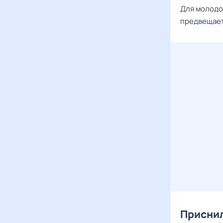
Для молодой
предвещает
Приснил