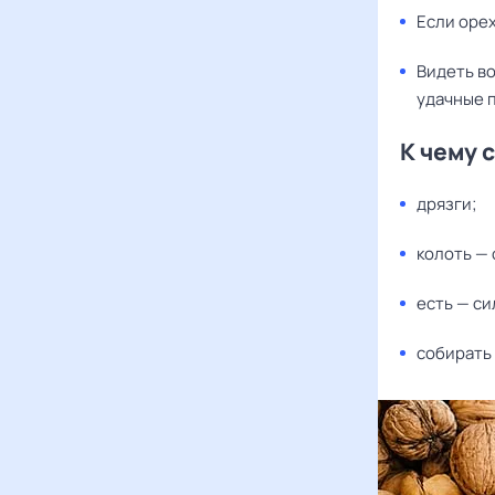
Если орех
Видеть в
удачные п
К чему 
дрязги;
колоть — 
есть — си
собирать