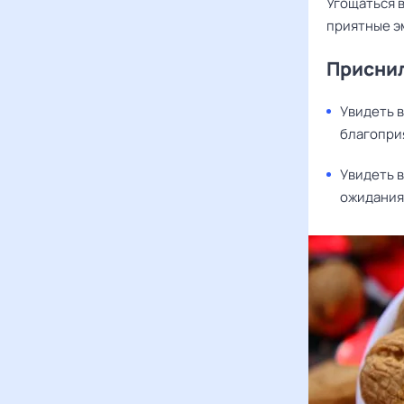
Угощаться в
приятные э
Приснил
Увидеть в
благопри
Увидеть в
ожидания