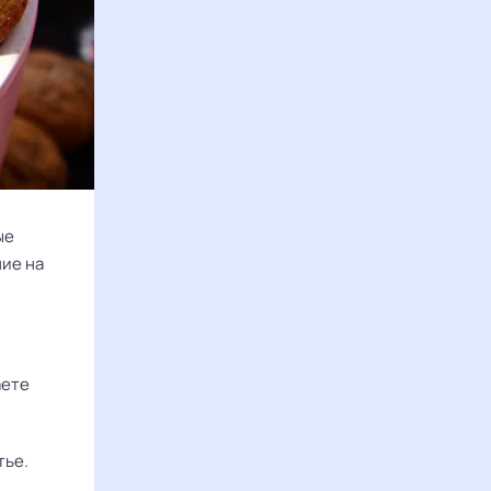
ые
ние на
аете
тье.