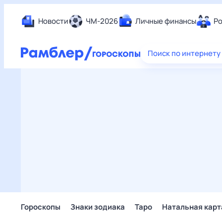
Новости
ЧМ-2026
Личные финансы
Ро
Еда
Поиск по интернету
Здор
Разв
Дом 
Спор
Карь
Авто
Техн
Жизн
Сбер
Горо
Гороскопы
Знаки зодиака
Таро
Натальная карт