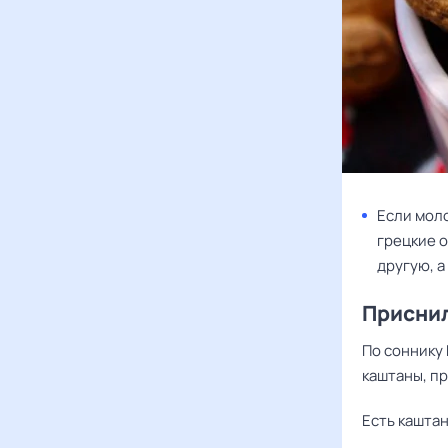
Если моло
грецкие о
другую, а
Присни
По соннику 
каштаны, пр
Есть каштан