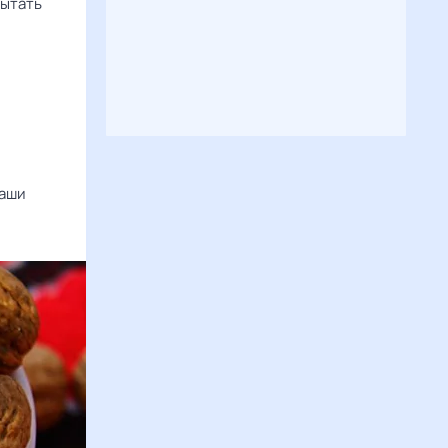
пытать
ваши