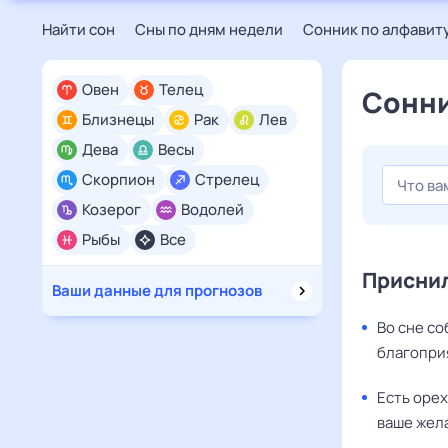
Найти сон
Сны по дням недели
Сонник по алфавит
Овен
Телец
Сонни
Близнецы
Рак
Лев
Дева
Весы
Скорпион
Стрелец
Козерог
Водолей
Рыбы
Все
Приснил
Ваши данные для прогнозов
Во сне с
благопри
Есть орех
ваше жел