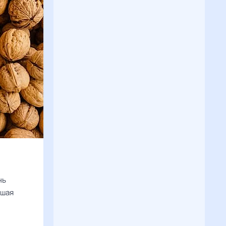
нь
ьшая