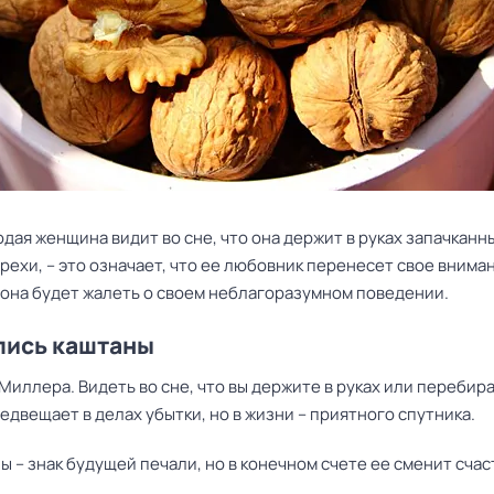
дая женщина видит во сне, что она держит в руках запачканн
рехи, – это означает, что ее любовник перенесет свое внима
 она будет жалеть о своем неблагоразумном поведении.
лись каштаны
Миллера. Видеть во сне, что вы держите в руках или перебир
едвещает в делах убытки, но в жизни – приятного спутника.
ы – знак будущей печали, но в конечном счете ее сменит счас