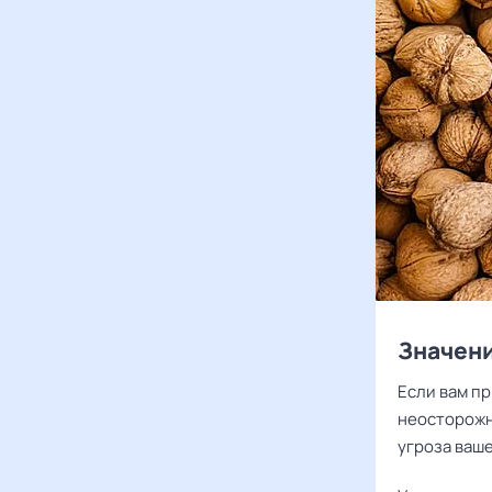
Значени
Если вам пр
неосторожн
угроза ваш