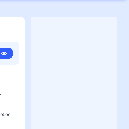
иках
и
любое