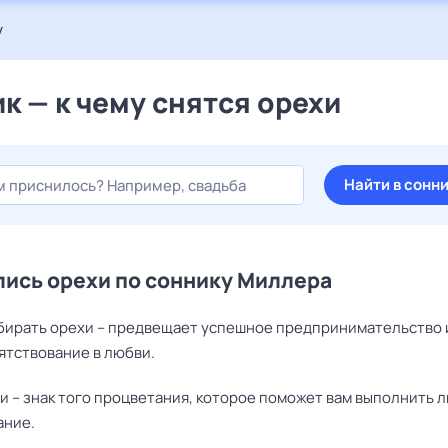
у
к — к чему снятся орехи
Найти в сонн
ись орехи по соннику Миллера
обирать орехи – предвещает успешное предпринимательство 
ятствование в любви.
и – знак того процветания, которое поможет вам выполнить 
ание.