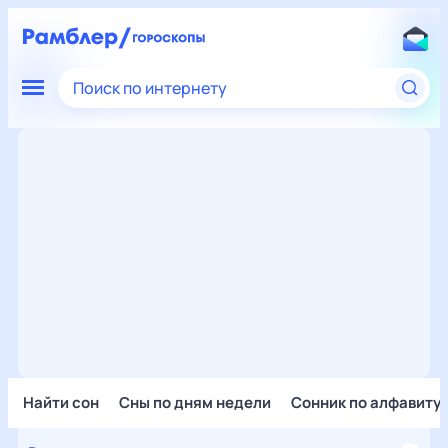
Поиск по интернету
Найти сон
Сны по дням недели
Сонник по алфавиту