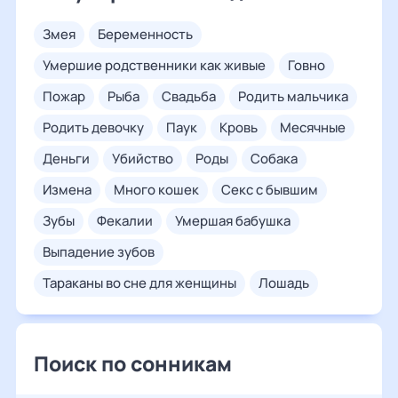
змея
беременность
умершие родственники как живые
говно
пожар
рыба
свадьба
родить мальчика
родить девочку
паук
кровь
месячные
деньги
убийство
роды
собака
измена
много кошек
секс с бывшим
зубы
фекалии
умершая бабушка
выпадение зубов
тараканы во сне для женщины
лошадь
Поиск по сонникам