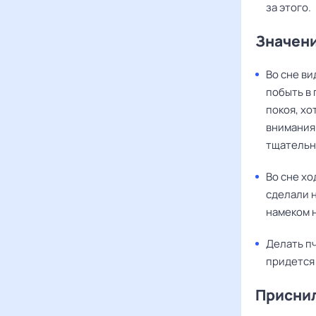
за этого.
Значени
Во сне ви
побыть в
покоя, хо
внимания.
тщательно
Во сне хо
сделали н
намеком н
Делать пч
придется 
Присни