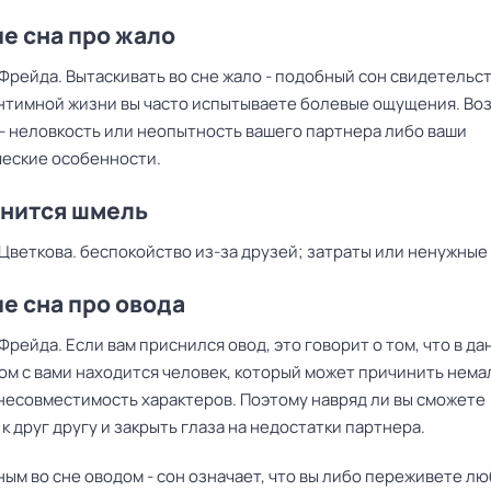
е сна про жало
Фрейда. Вытаскивать во сне жало - подобный сон свидетельст
 интимной жизни вы часто испытываете болевые ощущения. Во
 - неловкость или неопытность вашего партнера либо ваши
еские особенности.
снится шмель
Цветкова. беспокойство из-за друзей; затраты или ненужные
е сна про овода
Фрейда. Если вам приснился овод, это говорит о том, что в д
м с вами находится человек, который может причинить немал
 несовместимость характеров. Поэтому навряд ли вы сможете
к друг другу и закрыть глаза на недостатки партнера.
ым во сне оводом - сон означает, что вы либо переживете л