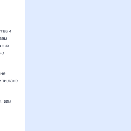
тва и
 вам
а них
но
 не
или даже
, вам