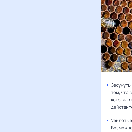
Засунуть 
том, что 
кого вы в
действит
Увидеть в
Возможно,