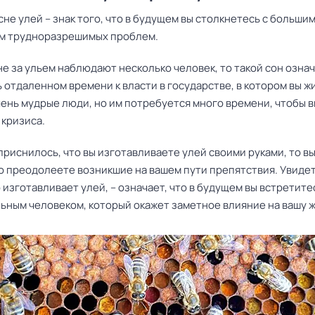
сне улей – знак того, что в будущем вы столкнетесь с больши
м трудноразрешимых проблем.
не за ульем наблюдают несколько человек, то такой сон означ
ь отдаленном времени к власти в государстве, в котором вы ж
чень мудрые люди, но им потребуется много времени, чтобы 
 кризиса.
приснилось, что вы изготавливаете улей своими руками, то вы
 преодолеете возникшие на вашем пути препятствия. Увидет
о изготавливает улей, – означает, что в будущем вы встретите
ьным человеком, который окажет заметное влияние на вашу ж