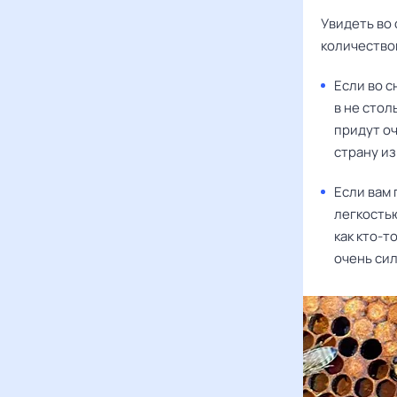
Увидеть во 
количество
Если во с
в не стол
придут о
страну из
Если вам 
легкостью
как кто-т
очень сил