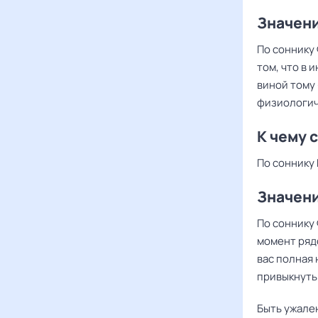
Значени
По соннику 
том, что в
виной тому
физиологич
К чему 
По соннику 
Значени
По соннику 
момент рядо
вас полная
привыкнуть 
Быть ужален