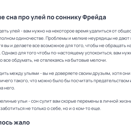
е сна про улей по соннику Фрейда
деть улей - вам нужно на некоторое время удалиться от общес
 полном одиночестве. Проблемы и мелкие неурядицы не дают
тя вы и делаете все возможное для того, чтобы не обращать н
 Однако для того чтобы по-настоящему успокоиться, вам нуж
 все обдумать, не отвлекаясь на бытовые мелочи.
дить между ульями - вы не доверяете своим друзьям, хотя они
ичего такого, что можно было бы посчитать предательством 
а него.
елиные ульи - сон сулит вам скорые перемены в личной жизни
заботиться не только о себе, но и о ком-то еще.
лось жало