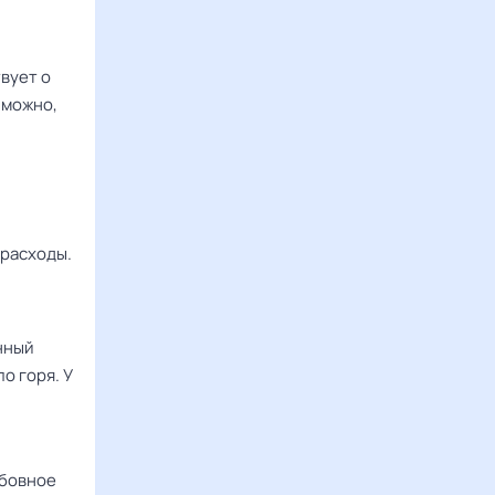
вует о
зможно,
 расходы.
анный
о горя. У
юбовное