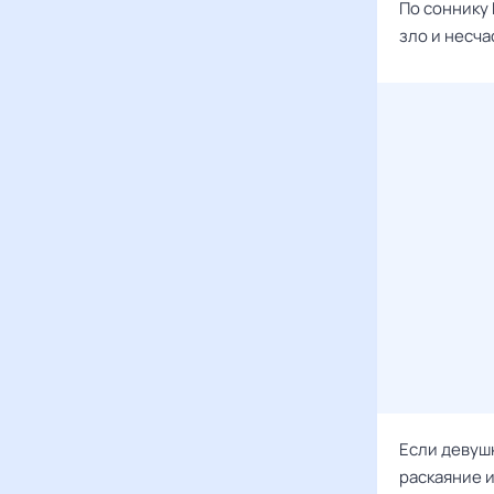
По соннику 
зло и несча
Если девушк
раскаяние 