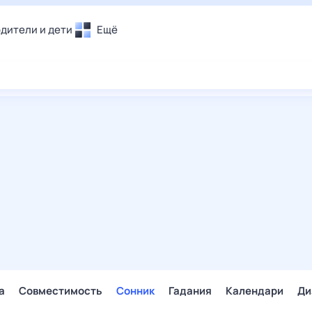
дители и дети
Ещё
Почта
овье
Поиск
лечения и отдых
Погода
и уют
ТВ-программа
т
ера
ологии и тренды
енные ситуации
егаем вместе
скопы
Помощь
а
Совместимость
Сонник
Гадания
Календари
Ди