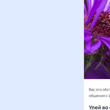
Вас это обс
общения с 
Улей во