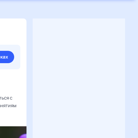
иках
ться с
анятиям