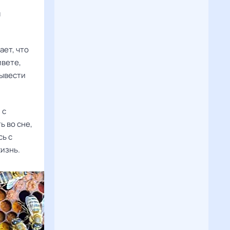
м
ает, что
ивете,
вывести
 с
ь во сне,
сь с
изнь.