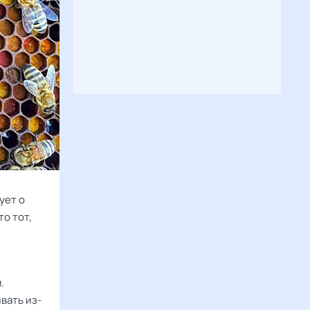
ует о
то тот,
.
вать из-