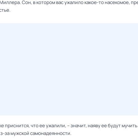
Миллера. Сон, в котором вас ужалило какое-то насекомое, п
стье.
е приснится, что ее ужалили, – значит, наяву ее будут мучить
из-за мужской самонадеянности.