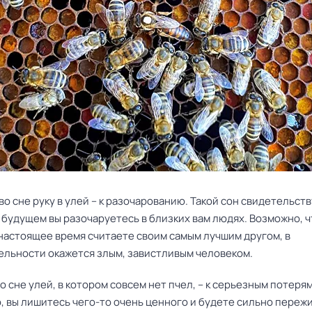
во сне руку в улей – к разочарованию. Такой сон свидетельств
в будущем вы разочаруетесь в близких вам людях. Возможно, ч
 настоящее время считаете своим самым лучшим другом, в
ельности окажется злым, завистливым человеком.
о сне улей, в котором совсем нет пчел, – к серьезным потерям
 вы лишитесь чего-то очень ценного и будете сильно пережи