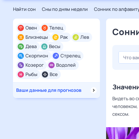
Найти сон
Сны по дням недели
Сонник по алфавит
Овен
Телец
Сонни
Близнецы
Рак
Лев
Дева
Весы
Скорпион
Стрелец
Козерог
Водолей
Рыбы
Все
Значени
Ваши данные для прогнозов
Видеть во с
человеком,
сексом.