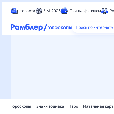
Новости
ЧМ-2026
Личные финансы
Ро
Еда
Поиск по интернету
Здор
Разв
Дом 
Спор
Карь
Авто
Техн
Жизн
Сбер
Горо
Гороскопы
Знаки зодиака
Таро
Натальная карт