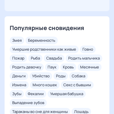
Популярные сновидения
змея
беременность
умершие родственники как живые
говно
пожар
рыба
свадьба
родить мальчика
родить девочку
паук
кровь
месячные
деньги
убийство
роды
собака
измена
много кошек
секс с бывшим
зубы
фекалии
умершая бабушка
выпадение зубов
тараканы во сне для женщины
лошадь