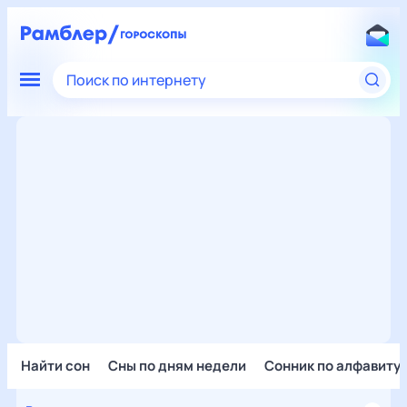
Поиск по интернету
Найти сон
Сны по дням недели
Сонник по алфавиту