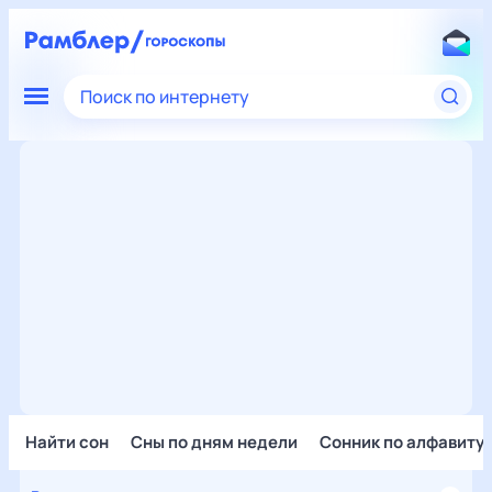
Поиск по интернету
Найти сон
Сны по дням недели
Сонник по алфавиту