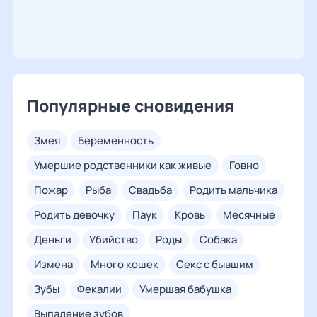
Популярные сновидения
змея
беременность
умершие родственники как живые
говно
пожар
рыба
свадьба
родить мальчика
родить девочку
паук
кровь
месячные
деньги
убийство
роды
собака
измена
много кошек
секс с бывшим
зубы
фекалии
умершая бабушка
выпадение зубов