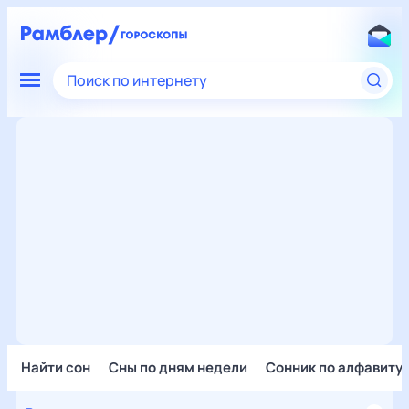
Поиск по интернету
Найти сон
Сны по дням недели
Сонник по алфавиту