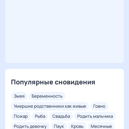
Популярные сновидения
змея
беременность
умершие родственники как живые
говно
пожар
рыба
свадьба
родить мальчика
родить девочку
паук
кровь
месячные