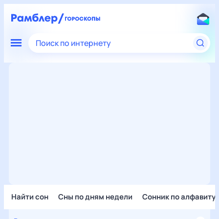
Поиск по интернету
Найти сон
Сны по дням недели
Сонник по алфавиту