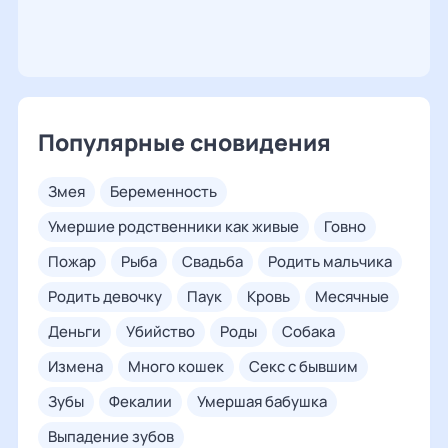
Популярные сновидения
змея
беременность
умершие родственники как живые
говно
пожар
рыба
свадьба
родить мальчика
родить девочку
паук
кровь
месячные
деньги
убийство
роды
собака
измена
много кошек
секс с бывшим
зубы
фекалии
умершая бабушка
выпадение зубов