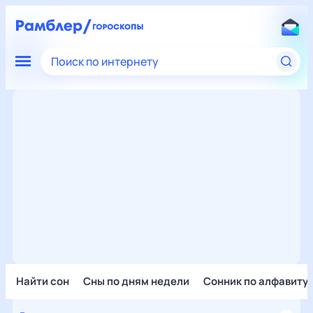
Поиск по интернету
Найти сон
Сны по дням недели
Сонник по алфавиту