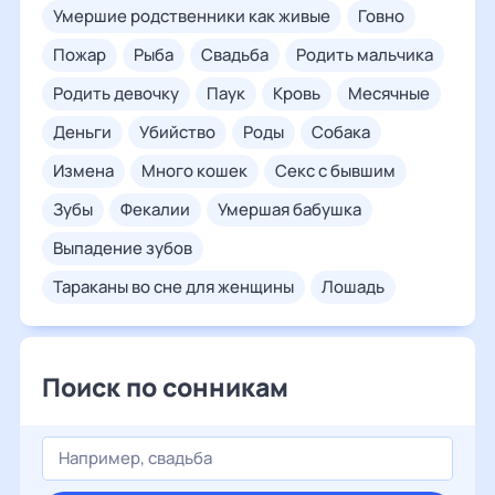
умершие родственники как живые
говно
пожар
рыба
свадьба
родить мальчика
родить девочку
паук
кровь
месячные
деньги
убийство
роды
собака
измена
много кошек
секс с бывшим
зубы
фекалии
умершая бабушка
выпадение зубов
тараканы во сне для женщины
лошадь
Поиск по сонникам