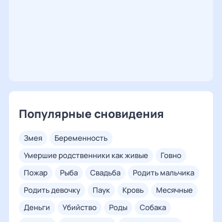
Популярные сновидения
змея
беременность
умершие родственники как живые
говно
пожар
рыба
свадьба
родить мальчика
родить девочку
паук
кровь
месячные
деньги
убийство
роды
собака