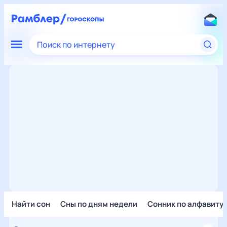
Поиск по интернету
Найти сон
Сны по дням недели
Сонник по алфавиту