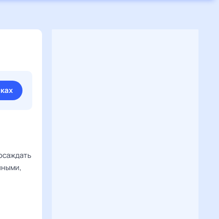
иках
 осаждать
нными,