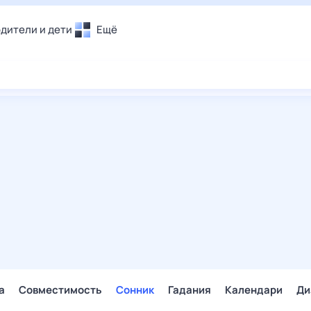
дители и дети
Ещё
Почта
овье
Поиск
лечения и отдых
Погода
и уют
ТВ-программа
т
ера
ологии и тренды
енные ситуации
егаем вместе
скопы
Помощь
а
Совместимость
Сонник
Гадания
Календари
Ди