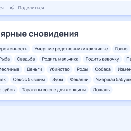
ся
Поделиться
ярные сновидения
беременность
умершие родственники как живые
говно
рыба
свадьба
родить мальчика
родить девочку
месячные
деньги
убийство
роды
собака
изме
шек
секс с бывшим
зубы
фекалии
умершая бабуш
е зубов
тараканы во сне для женщины
лошадь