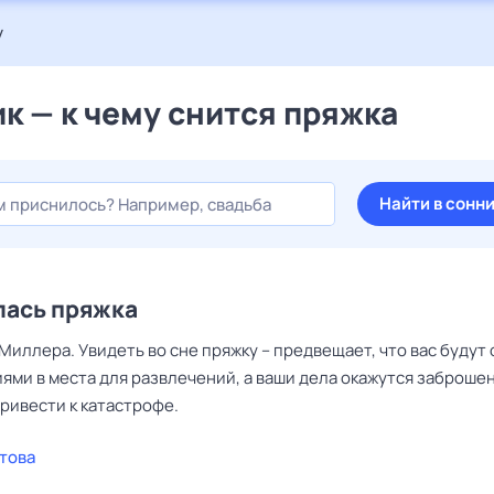
у
к — к чему снится пряжка
Найти в сонн
лась пряжка
Миллера. Увидеть во сне пряжку – предвещает, что вас будут
ями в места для развлечений, а ваши дела окажутся заброше
ривести к катастрофе.
това