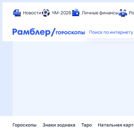
Новости
ЧМ-2026
Личные финансы
Ро
Еда
Поиск по интернету
Здор
Разв
Дом 
Спор
Карь
Авто
Техн
Жизн
Сбер
Горо
Гороскопы
Знаки зодиака
Таро
Натальная карт