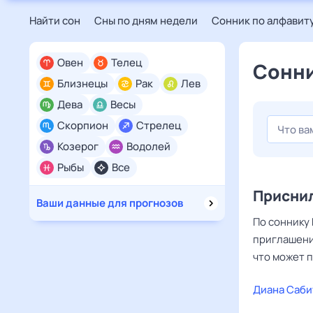
Найти сон
Сны по дням недели
Сонник по алфавит
Овен
Телец
Сонни
Близнецы
Рак
Лев
Дева
Весы
Скорпион
Стрелец
Козерог
Водолей
Рыбы
Все
Присни
Ваши данные для прогнозов
По соннику 
приглашени
что может п
Диана Саби