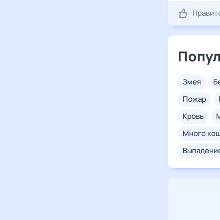
Нравит
Попул
змея
пожар
кровь
много ко
выпадени