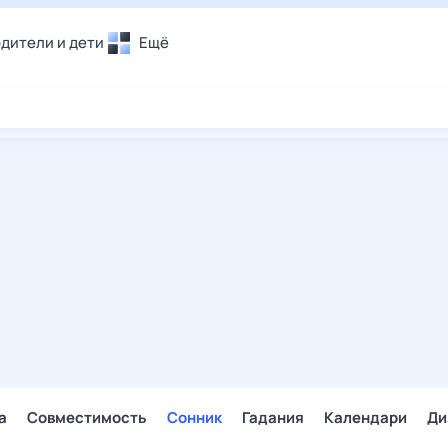
дители и дети
Ещё
Почта
овье
Поиск
лечения и отдых
Погода
и уют
ТВ-программа
т
ера
ологии и тренды
енные ситуации
егаем вместе
скопы
Помощь
а
Совместимость
Сонник
Гадания
Календари
Ди