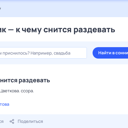
у
к — к чему снится раздевать
Найти в сонн
снится раздевать
Цветкова. ссора.
това
ся
Поделиться