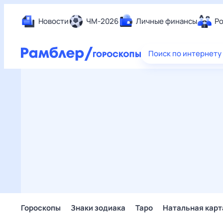
Новости
ЧМ-2026
Личные финансы
Ро
Еда
Поиск по интернету
Здор
Разв
Дом 
Спор
Карь
Авто
Техн
Жизн
Сбер
Горо
Гороскопы
Знаки зодиака
Таро
Натальная карт