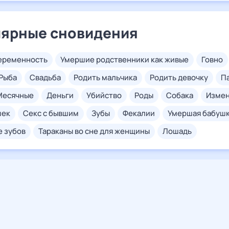
ярные сновидения
беременность
умершие родственники как живые
говно
рыба
свадьба
родить мальчика
родить девочку
месячные
деньги
убийство
роды
собака
изме
шек
секс с бывшим
зубы
фекалии
умершая бабуш
е зубов
тараканы во сне для женщины
лошадь