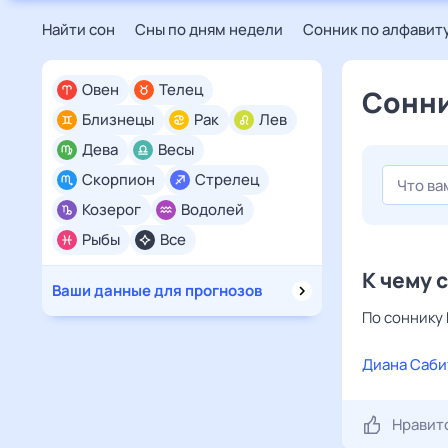
Найти сон
Сны по дням недели
Сонник по алфавит
Овен
Телец
Сонни
Близнецы
Рак
Лев
Дева
Весы
Скорпион
Стрелец
Козерог
Водолей
Рыбы
Все
К чему 
Ваши данные для прогнозов
По соннику 
Диана Саби
Нравит