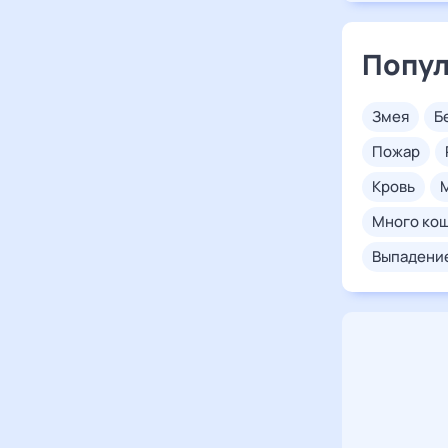
Попул
змея
пожар
кровь
много ко
выпадени