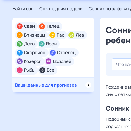
Найти сон
Сны по дням недели
Сонник по алфавит
Овен
Телец
Сонни
Близнецы
Рак
Лев
ребен
Дева
Весы
Скорпион
Стрелец
Козерог
Водолей
Рыбы
Все
Ваши данные для прогнозов
Рождение м
сны с деть
Сонник 
Подобный с
серьезных 