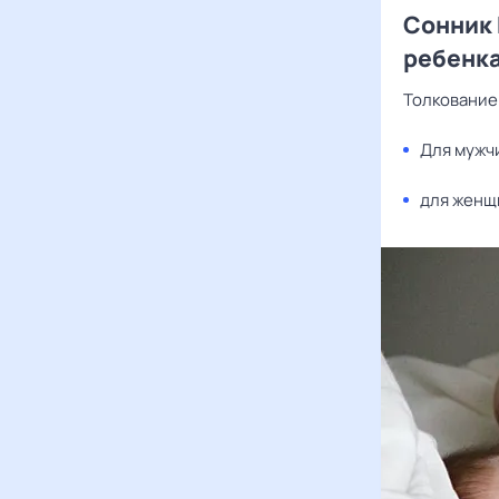
Сонник 
ребенк
Толкование 
Для мужч
для женщи