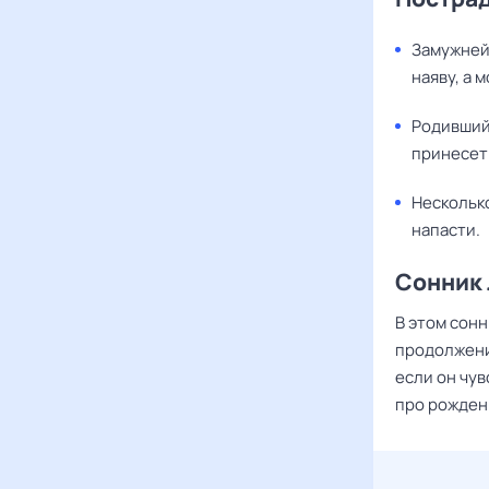
Замужней
наяву, а 
Родившийс
принесет 
Нескольк
напасти.
Сонник
В этом сон
продолжени
если он чув
про рожден