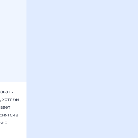
ровать
 хотя бы
ывает
снятся в
льно