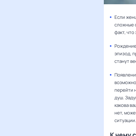
Если женщ
сложные о
факт, что
Рождение
эпизод, п
станут в
Появлени
возможнос
перейти 
душ. Заду
какова ва
нет, може
ситуации
К чему 