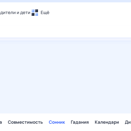
дители и дети
Ещё
Почта
овье
Поиск
лечения и отдых
Погода
и уют
ТВ-программа
т
ера
ологии и тренды
енные ситуации
егаем вместе
скопы
Помощь
а
Совместимость
Сонник
Гадания
Календари
Ди