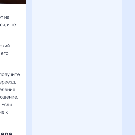
ет на
я, и не
некий
 его
 получите
ереезд,
селение
лощение,
? Если
ие к
лера