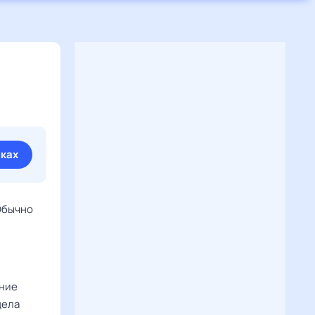
иках
Обычно
ение
дела