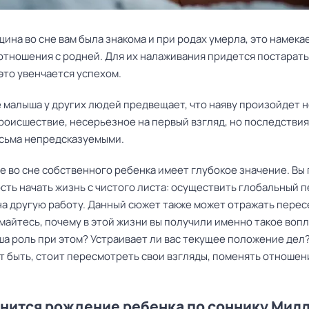
ина во сне вам была знакома и при родах умерла, это намека
тношения с родней. Для их налаживания придется постаратьс
 это увенчается успехом.
 малыша у других людей предвещает, что наяву произойдет 
роисшествие, несерьезное на первый взгляд, но последствия
есьма непредсказуемыми.
е во сне собственного ребенка имеет глубокое значение. Вы
ть начать жизнь с чистого листа: осуществить глобальный п
на другую работу. Данный сюжет также может отражать пере
майтесь, почему в этой жизни вы получили именно такое воп
ша роль при этом? Устраивает ли вас текущее положение дел
т быть, стоит пересмотреть свои взгляды, поменять отношен
.
снится рождение ребенка по соннику Мил