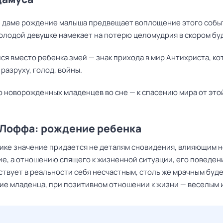
 даме рождение малыша предвещает воплощение этого собы
молодой девушке намекает на потерю целомудрия в скором бу
я вместо ребенка змей — знак прихода в мир Антихриста, к
разруху, голод, войны.
о новорожденных младенцев во сне — к спасению мира от это
 Лоффа: рождение ребенка
нике значение придается не деталям сновидения, влияющим н
е, а отношению спящего к жизненной ситуации, его поведени
ствует в реальности себя несчастным, столь же мрачным буде
ие младенца, при позитивном отношении к жизни — веселым и