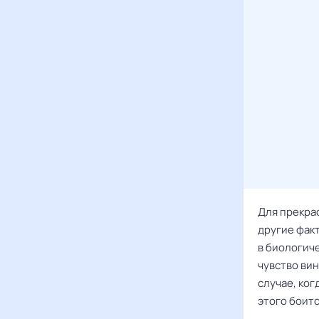
Для прекра
другие фак
в биологиче
чувство вин
случае, ког
этого боитс