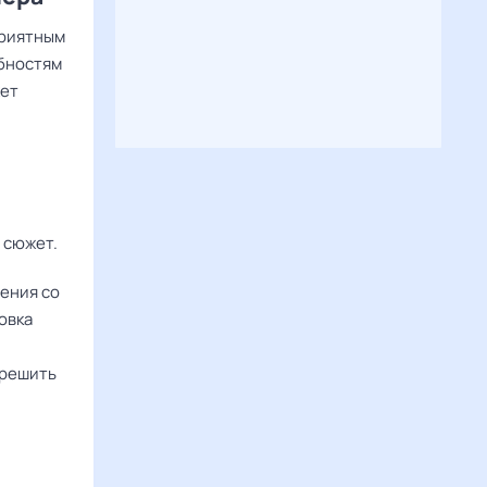
приятным
бностям
жет
 сюжет.
ения со
овка
 решить