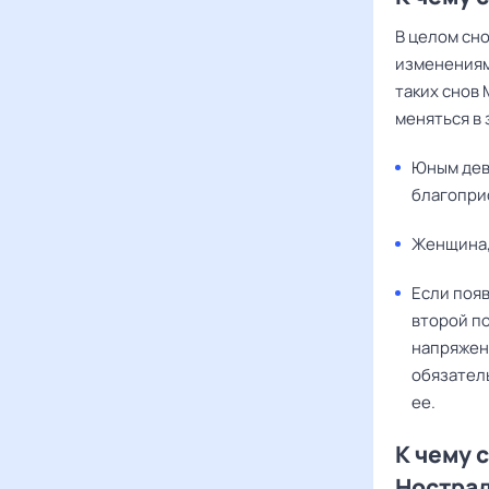
В целом сн
изменениям
таких снов 
меняться в 
Юным дев
благопри
Женщина, 
Если появ
второй п
напряжен
обязател
ее.
К чему 
Ностра