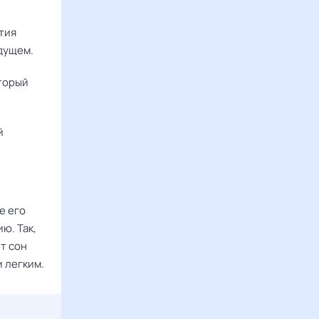
тия
дущем.
оторый
й
е его
ю. Так,
т сон
 легким.