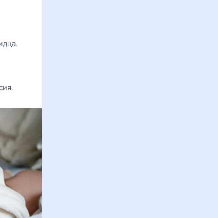
идца.
сия.