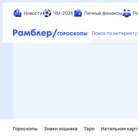
Новости
ЧМ-2026
Личные финансы
Ро
Еда
Поиск по интернету
Здор
Разв
Дом 
Спор
Карь
Авто
Техн
Жизн
Сбер
Горо
Гороскопы
Знаки зодиака
Таро
Натальная карт