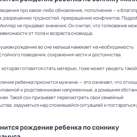
овидения про какое-либо обновление, пополнение — к благо
, разрешению трудностей, прекращению конфликтов. Подро
Миллер не придавал значения. Он считал, что толкование мо
зависимости от пола и возраста сновидца.
ушкам рождение во сне малыша намекает на необходимость
стойного поведения, сохранения чести и достоинства.
которая готовится стать матерью, тоже может увидеть такой
ление ребенка приснится мужчине — это означает, что отнош
оловиной и родственниками напряженные, а домашняя обстан
ная. Такой сон призывает пересмотреть свои семейный
ьства, задуматься над сложившейся ситуацией и постараться
снится рождение ребенка по соннику
дамуса