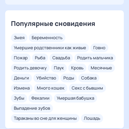
Популярные сновидения
змея
беременность
умершие родственники как живые
говно
пожар
рыба
свадьба
родить мальчика
родить девочку
паук
кровь
месячные
деньги
убийство
роды
собака
измена
много кошек
секс с бывшим
зубы
фекалии
умершая бабушка
выпадение зубов
тараканы во сне для женщины
лошадь