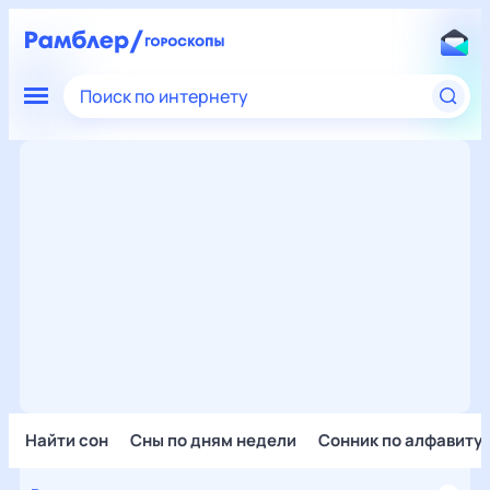
Поиск по интернету
Найти сон
Сны по дням недели
Сонник по алфавиту