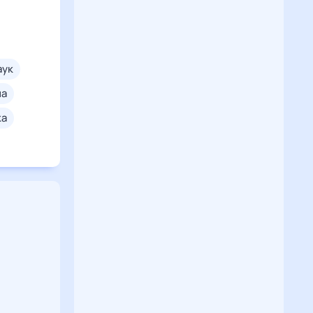
паук
на
ка