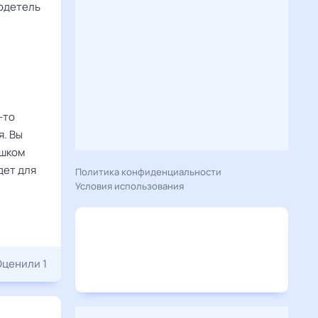
родетель
-то
я. Вы
ишком
дет для
Политика конфиденциальности
Условия использования
Оценили 1