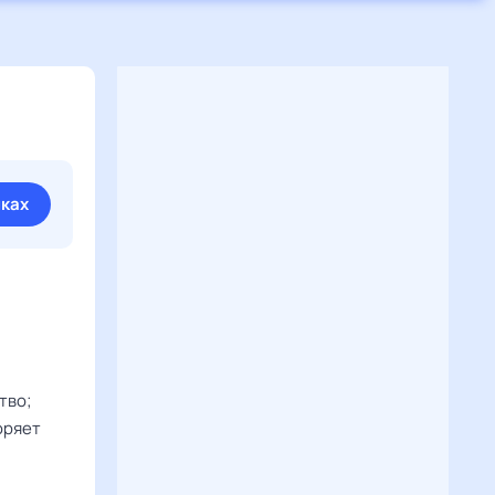
иках
тво;
оряет