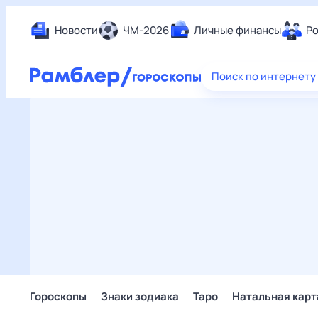
Новости
ЧМ-2026
Личные финансы
Ро
Еда
Поиск по интернету
Здор
Разв
Дом 
Спор
Карь
Авто
Техн
Жизн
Сбер
Горо
Гороскопы
Знаки зодиака
Таро
Натальная карт