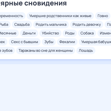
ярные сновидения
беременность
умершие родственники как живые
говно
рыба
свадьба
родить мальчика
родить девочку
месячные
деньги
убийство
роды
собака
изме
шек
секс с бывшим
зубы
фекалии
умершая бабуш
е зубов
тараканы во сне для женщины
лошадь