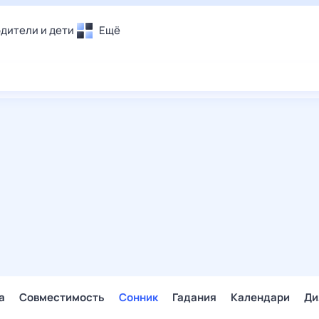
дители и дети
Ещё
Почта
овье
Поиск
лечения и отдых
Погода
и уют
ТВ-программа
т
ера
ологии и тренды
енные ситуации
егаем вместе
скопы
Помощь
а
Совместимость
Сонник
Гадания
Календари
Ди