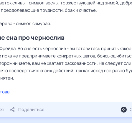
цветок сливы - символ весны, торжествующей над зимой, доб
, преодолевающие трудности, брак и счастье.
ерево - символ самурая.
е сна про чернослив
Фрейда. Во сне есть чернослив - вы готовитесь принять какое
о пока не предпринимаете конкретных шагов, боясь ошибитьс
торожничаете, вам не хватает раскованности. Не следует сл
я о последствиях своих действий, так как исход все равно бу
риятен.
това
ся
Поделиться