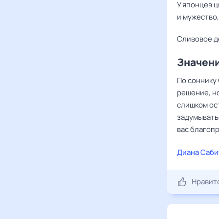
У японцев 
и мужество
Сливовое д
Значени
По соннику 
решение, н
слишком ос
задумыватьс
вас благоп
Диана Саби
Нравит