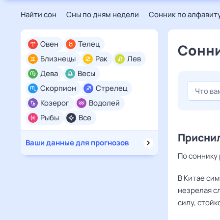
Найти сон
Сны по дням недели
Сонник по алфавит
Овен
Телец
Сонни
Близнецы
Рак
Лев
Дева
Весы
Скорпион
Стрелец
Козерог
Водолей
Рыбы
Все
Приснил
Ваши данные для прогнозов
По соннику
В Китае сим
незрелая сл
силу, стойк