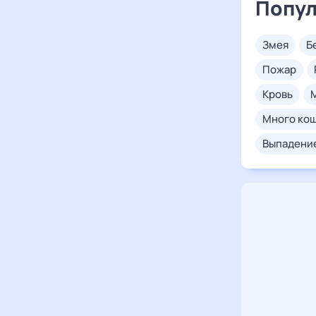
Попул
змея
пожар
кровь
много ко
выпадени