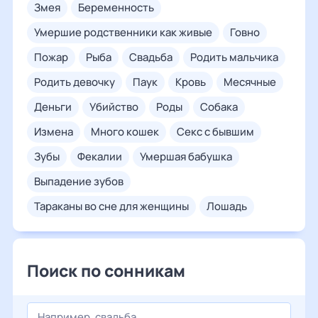
змея
беременность
умершие родственники как живые
говно
пожар
рыба
свадьба
родить мальчика
родить девочку
паук
кровь
месячные
деньги
убийство
роды
собака
измена
много кошек
секс с бывшим
зубы
фекалии
умершая бабушка
выпадение зубов
тараканы во сне для женщины
лошадь
Поиск по сонникам