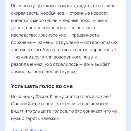
По соннику Цветкова. новость; видеть отчетливо —
скорая весть; необычное — странные новости,
известия; много ушей — верные помощники в
делах; наполнены зерном — известие о
наследстве; красивое ухо — преданность;
поранены — измены; отрублено — потеря близких;
заложено — к обману; ложные вести; пораненные
— измена друга или доверенного лица, к
разоблачению; ухо отделилось — дочь выйдет
замуж; развод с женой (мужем).
Услышать голос во сне
По соннику Хассе. К чему снятся голоса во сне?
Сонник Хассе гласит, что если во сне человек
видит что слышите голоса, то это означает что не
нужно терять надежды.
Диана Сабитова