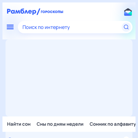
Поиск по интернету
Найти сон
Сны по дням недели
Сонник по алфавиту