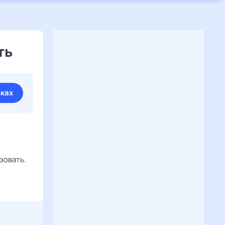
ть
иках
зовать.