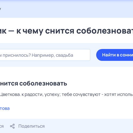
у
к — к чему снится соболезнова
Найти в сонн
снится соболезновать
Цветкова. к радости, успеху; тебе сочувствуют - хотят исполь
това
ся
Поделиться