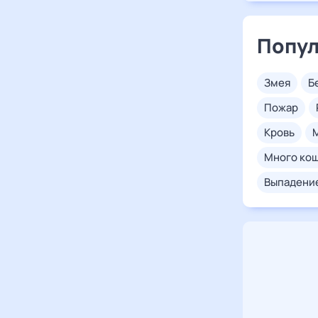
Попул
змея
пожар
кровь
много ко
выпадени