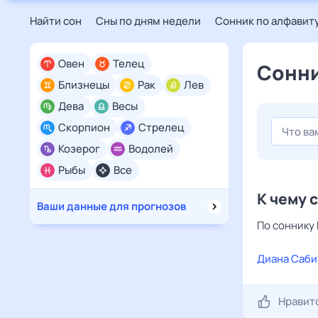
Найти сон
Сны по дням недели
Сонник по алфавит
Овен
Телец
Сонни
Близнецы
Рак
Лев
Дева
Весы
Скорпион
Стрелец
Козерог
Водолей
Рыбы
Все
К чему 
Ваши данные для прогнозов
По соннику 
Диана Саби
Нравит