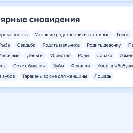
ярные сновидения
беременность
умершие родственники как живые
говно
рыба
свадьба
родить мальчика
родить девочку
месячные
деньги
убийство
роды
собака
изме
шек
секс с бывшим
зубы
фекалии
умершая бабуш
е зубов
тараканы во сне для женщины
лошадь