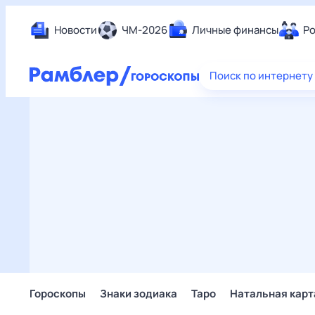
Новости
ЧМ-2026
Личные финансы
Ро
Еда
Поиск по интернету
Здор
Разв
Дом 
Спор
Карь
Авто
Техн
Жизн
Сбер
Горо
Гороскопы
Знаки зодиака
Таро
Натальная карт