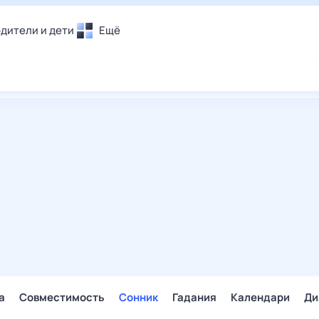
дители и дети
Ещё
Почта
овье
Поиск
лечения и отдых
Погода
и уют
ТВ-программа
т
ера
ологии и тренды
енные ситуации
егаем вместе
скопы
Помощь
а
Совместимость
Сонник
Гадания
Календари
Ди