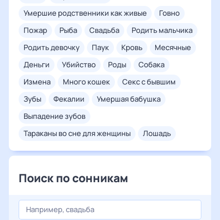
умершие родственники как живые
говно
пожар
рыба
свадьба
родить мальчика
родить девочку
паук
кровь
месячные
деньги
убийство
роды
собака
измена
много кошек
секс с бывшим
зубы
фекалии
умершая бабушка
выпадение зубов
тараканы во сне для женщины
лошадь
Поиск по сонникам