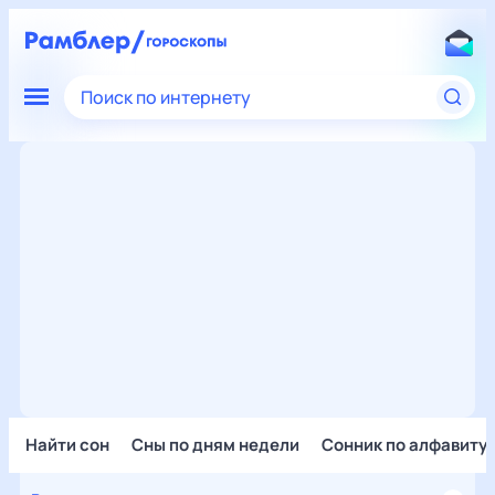
Поиск по интернету
Найти сон
Сны по дням недели
Сонник по алфавиту