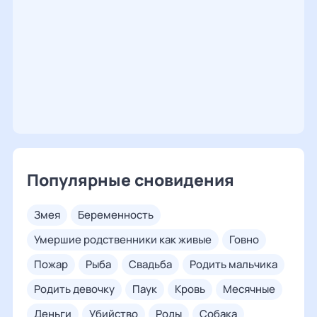
Популярные сновидения
змея
беременность
умершие родственники как живые
говно
пожар
рыба
свадьба
родить мальчика
родить девочку
паук
кровь
месячные
деньги
убийство
роды
собака