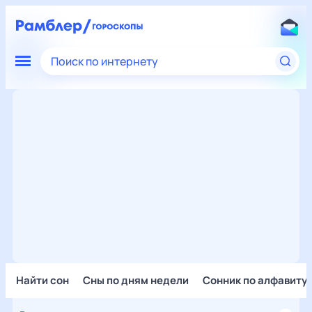
Поиск по интернету
Найти сон
Сны по дням недели
Сонник по алфавиту