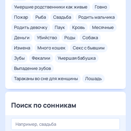
умершие родственники как живые
говно
пожар
рыба
свадьба
родить мальчика
родить девочку
паук
кровь
месячные
деньги
убийство
роды
собака
измена
много кошек
секс с бывшим
зубы
фекалии
умершая бабушка
выпадение зубов
тараканы во сне для женщины
лошадь
Поиск по сонникам