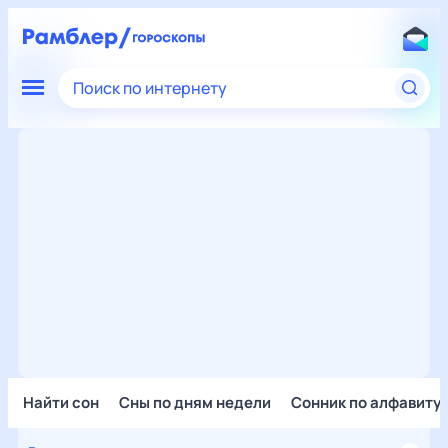
Поиск по интернету
Найти сон
Сны по дням недели
Сонник по алфавиту