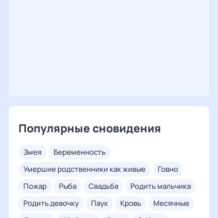
Популярные сновидения
змея
беременность
умершие родственники как живые
говно
пожар
рыба
свадьба
родить мальчика
родить девочку
паук
кровь
месячные