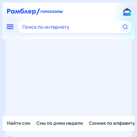
Поиск по интернету
Найти сон
Сны по дням недели
Сонник по алфавиту