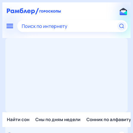
Поиск по интернету
Найти сон
Сны по дням недели
Сонник по алфавиту