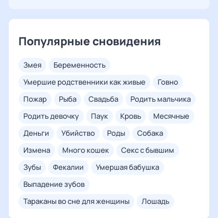
Популярные сновидения
змея
беременность
умершие родственники как живые
говно
пожар
рыба
свадьба
родить мальчика
родить девочку
паук
кровь
месячные
деньги
убийство
роды
собака
измена
много кошек
секс с бывшим
зубы
фекалии
умершая бабушка
выпадение зубов
тараканы во сне для женщины
лошадь