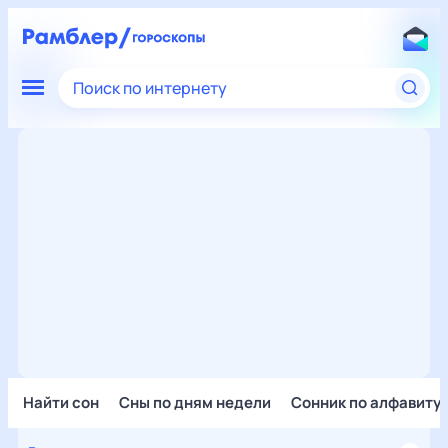
Поиск по интернету
Найти сон
Сны по дням недели
Сонник по алфавиту