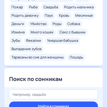
пожар
рыба
свадьба
родить мальчика
родить девочку
паук
кровь
месячные
деньги
убийство
роды
собака
измена
много кошек
секс с бывшим
зубы
фекалии
умершая бабушка
выпадение зубов
тараканы во сне для женщины
лошадь
Поиск по сонникам
Найти в сонниках