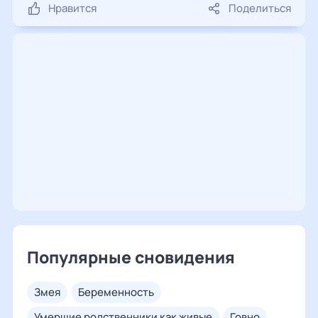
Нравится
Поделиться
Популярные сновидения
змея
беременность
умершие родственники как живые
говно