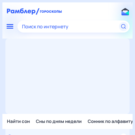
Поиск по интернету
Найти сон
Сны по дням недели
Сонник по алфавиту