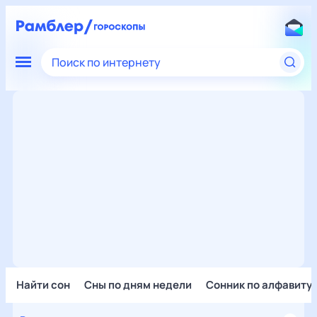
Поиск по интернету
Найти сон
Сны по дням недели
Сонник по алфавиту