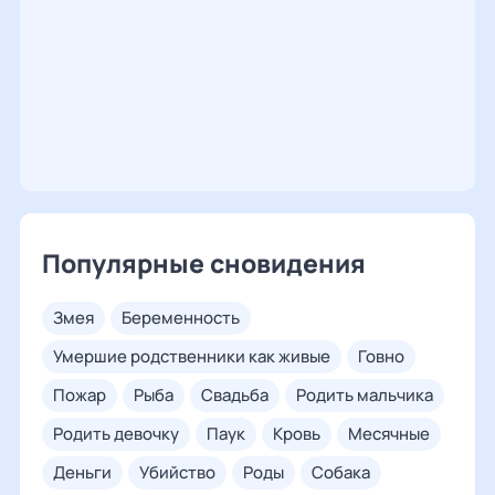
Популярные сновидения
змея
беременность
умершие родственники как живые
говно
пожар
рыба
свадьба
родить мальчика
родить девочку
паук
кровь
месячные
деньги
убийство
роды
собака