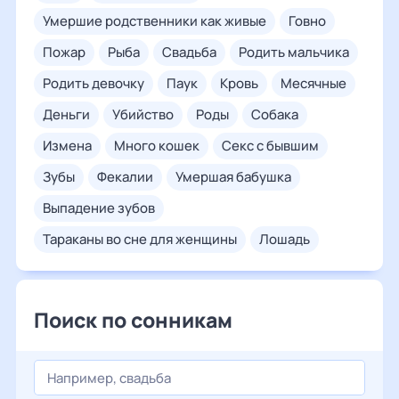
умершие родственники как живые
говно
пожар
рыба
свадьба
родить мальчика
родить девочку
паук
кровь
месячные
деньги
убийство
роды
собака
измена
много кошек
секс с бывшим
зубы
фекалии
умершая бабушка
выпадение зубов
тараканы во сне для женщины
лошадь
Поиск по сонникам