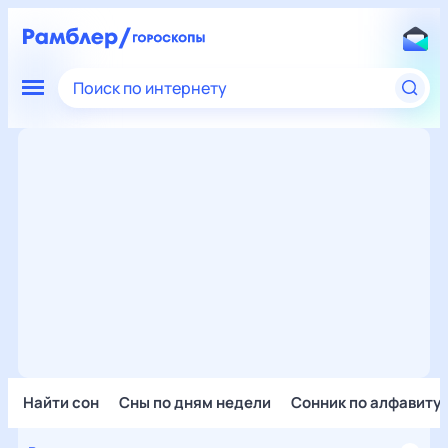
Поиск по интернету
Найти сон
Сны по дням недели
Сонник по алфавиту