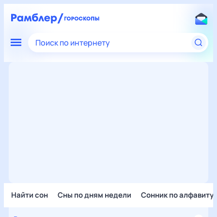
Поиск по интернету
Найти сон
Сны по дням недели
Сонник по алфавиту