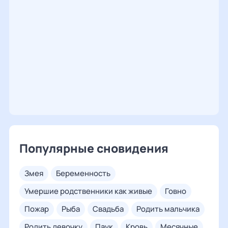
Популярные сновидения
змея
беременность
умершие родственники как живые
говно
пожар
рыба
свадьба
родить мальчика
родить девочку
паук
кровь
месячные