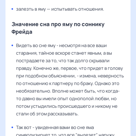
залезть в яму — испытывать отношения.
Значение сна про яму по соннику
Фрейда
Видеть во сне яму - несмотря на все ваши
старания, тайное вскоре станет явным, а вы
пострадаете за то, что так долго скрывали
правду. Конечно же, первое, что придет в голову
при подобном объяснении, - измена, неверность
по отношению к партнеру по браку. Однако это
необязательно. Вполне может быть, что когда-
то давно вы имели опыт однополой любви, но
потом устыдились происшедшего и никому не
стали об этом рассказывать.
Так вот - увиденная вами во сне яма
символизирует то, что все "вылезет" наружу.