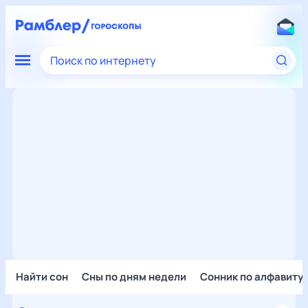
Поиск по интернету
Найти сон
Сны по дням недели
Сонник по алфавиту