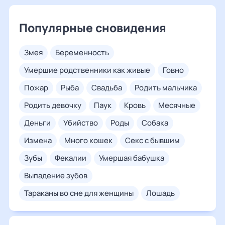
Популярные сновидения
змея
беременность
умершие родственники как живые
говно
пожар
рыба
свадьба
родить мальчика
родить девочку
паук
кровь
месячные
деньги
убийство
роды
собака
измена
много кошек
секс с бывшим
зубы
фекалии
умершая бабушка
выпадение зубов
тараканы во сне для женщины
лошадь