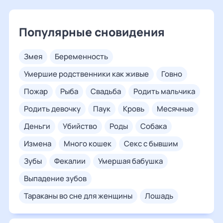
Популярные сновидения
змея
беременность
умершие родственники как живые
говно
пожар
рыба
свадьба
родить мальчика
родить девочку
паук
кровь
месячные
деньги
убийство
роды
собака
измена
много кошек
секс с бывшим
зубы
фекалии
умершая бабушка
выпадение зубов
тараканы во сне для женщины
лошадь