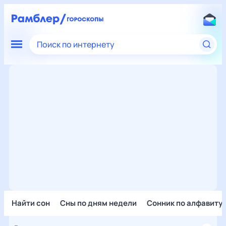
Поиск по интернету
Найти сон
Сны по дням недели
Сонник по алфавиту