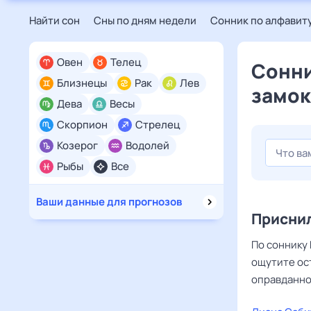
Найти сон
Сны по дням недели
Сонник по алфавит
Овен
Телец
Сонни
Близнецы
Рак
Лев
замок
Дева
Весы
Скорпион
Стрелец
Козерог
Водолей
Рыбы
Все
Ваши данные для прогнозов
Приснил
По соннику 
ощутите ос
оправданно