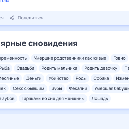
това
ся
Поделиться
ярные сновидения
беременность
умершие родственники как живые
говно
рыба
свадьба
родить мальчика
родить девочку
месячные
деньги
убийство
роды
собака
изме
шек
секс с бывшим
зубы
фекалии
умершая бабуш
е зубов
тараканы во сне для женщины
лошадь