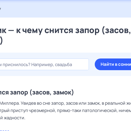
у
к — к чему снится запор (засов
)
Найти в сонн
ся запор (засов, замок)
Миллера. Увидев во сне запор, засов или замок, в реальной ж
трый приступ чрезмерной, прямо-таки патологической, ниче
й жадности.