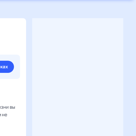
,
иках
изни вы
м не