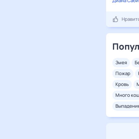
Диана Саби
Нравит
Попул
змея
пожар
кровь
много ко
выпадени