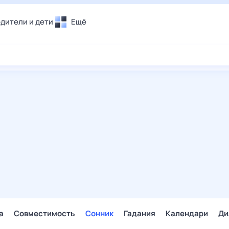
дители и дети
Ещё
Почта
овье
Поиск
лечения и отдых
Погода
и уют
ТВ-программа
т
ера
ологии и тренды
енные ситуации
егаем вместе
скопы
Помощь
а
Совместимость
Сонник
Гадания
Календари
Ди