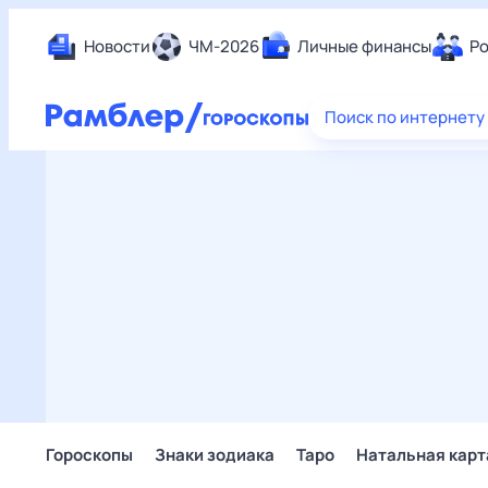
Новости
ЧМ-2026
Личные финансы
Ро
Еда
Поиск по интернету
Здор
Разв
Дом 
Спор
Карь
Авто
Техн
Жизн
Сбер
Горо
Гороскопы
Знаки зодиака
Таро
Натальная карт