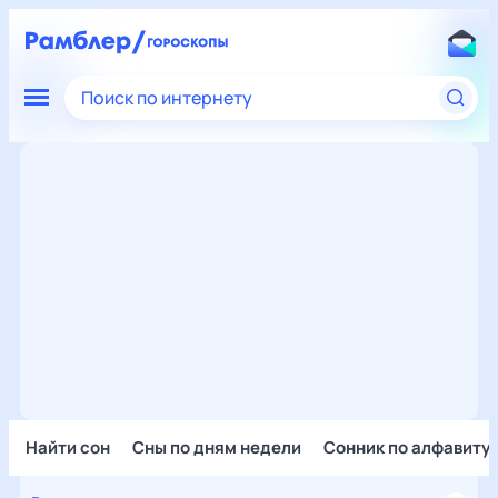
Поиск по интернету
Найти сон
Сны по дням недели
Сонник по алфавиту