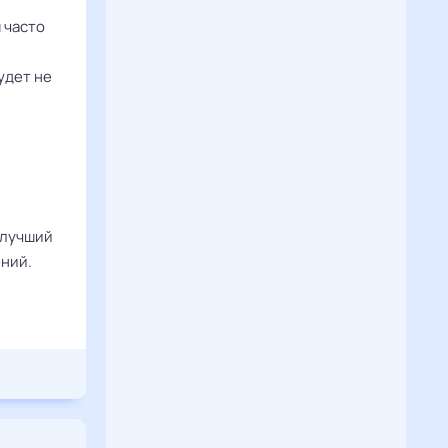
 часто
удет не
 лучший
ений.