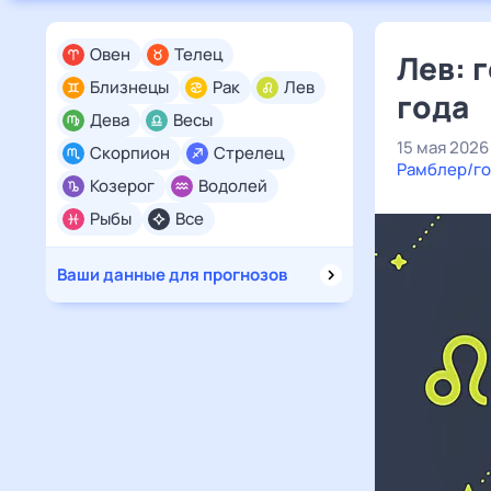
Овен
Телец
Лев: 
Близнецы
Рак
Лев
года
Дева
Весы
15 мая 2026
Скорпион
Стрелец
Рамблер/го
Козерог
Водолей
Рыбы
Все
Ваши данные для прогнозов