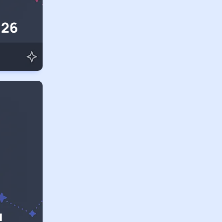
026
я