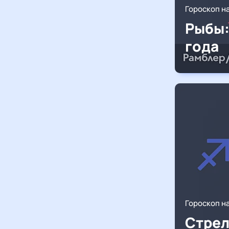
Гороскоп н
Рыбы:
года
Гороскоп н
Стрел