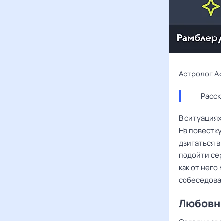
Астролог А
Расск
В ситуациях
На повестку
двигаться 
подойти се
как от него
собеседова
Любовны