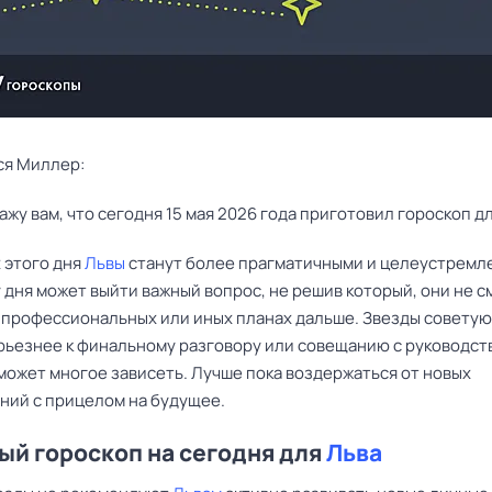
ся Миллер:
ажу вам, что сегодня 15 мая 2026 года приготовил гороскоп дл
 этого дня
Львы
станут более прагматичными и целеустремл
 дня может выйти важный вопрос, не решив который, они не с
в профессиональных или иных планах дальше. Звезды совету
рьезнее к финальному разговору или совещанию с руководств
 может многое зависеть. Лучше пока воздержаться от новых
ний с прицелом на будущее.
й гороскоп на сегодня для
Льва