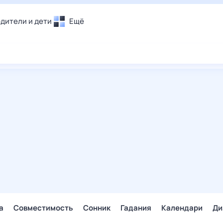
дители и дети
Ещё
Почта
овье
Поиск
лечения и отдых
Погода
и уют
ТВ-программа
т
ера
ологии и тренды
енные ситуации
егаем вместе
скопы
Помощь
а
Совместимость
Сонник
Гадания
Календари
Ди