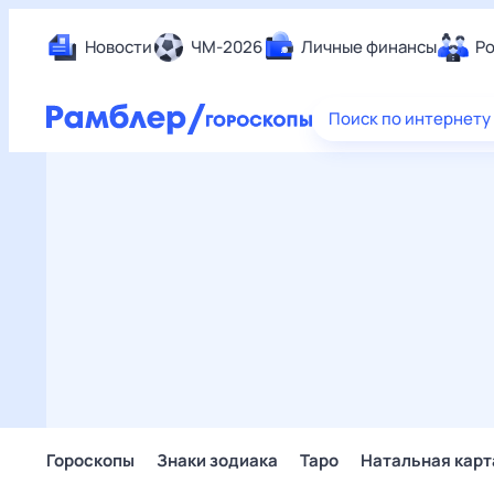
Новости
ЧМ-2026
Личные финансы
Ро
Еда
Поиск по интернету
Здор
Разв
Дом 
Спор
Карь
Авто
Техн
Жизн
Сбер
Горо
Гороскопы
Знаки зодиака
Таро
Натальная карт