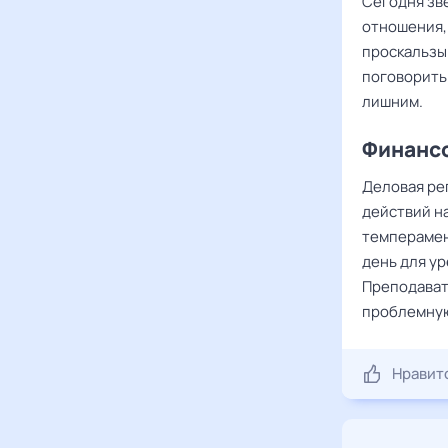
Сегодня зв
отношения, 
проскальзы
поговорить 
лишним.
Финансо
Деловая ре
действий н
темперамен
день для у
Преподавате
проблемную 
Нравит