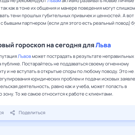
езды не рекомендуют
Львам
активно развивать новые личные
так как в тоне их общения и манере поведения могут слишком
вать тени прошлых губительных привычек и ценностей. А вот
с бывшим партнером (если для этого есть реальный повод) б
вый гороскоп на сегодня для
Льва
путация
Львов
может пострадать в результате неправильных
а публике. Постарайтесь не поддаваться своему огненному
ту и не вступать в открытые споры по любому поводу. Это не
регулирования юридических проблем и подачи исковых заявл
льская деятельность, равно как и учеба, может попасть в
зону. То же самое относится к работе с клиентами.
ся
Поделиться