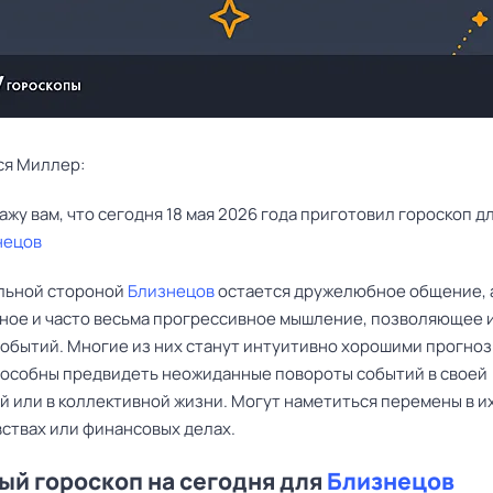
ся Миллер:
нецов
льной стороной
Близнецов
остается дружелюбное общение, 
ное и часто весьма прогрессивное мышление, позволяющее и
событий. Многие из них станут интуитивно хорошими прогноз
пособны предвидеть неожиданные повороты событий в своей
й или в коллективной жизни. Могут наметиться перемены в и
вствах или финансовых делах.
й гороскоп на сегодня для
Близнецов