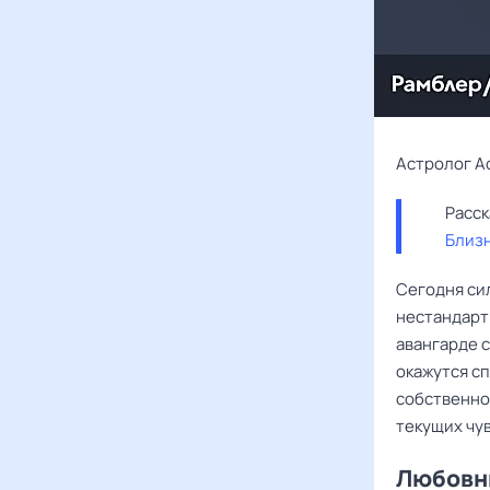
Астролог А
Близ
Сегодня си
нестандарт
авангарде 
окажутся с
собственно
текущих чу
Любовны