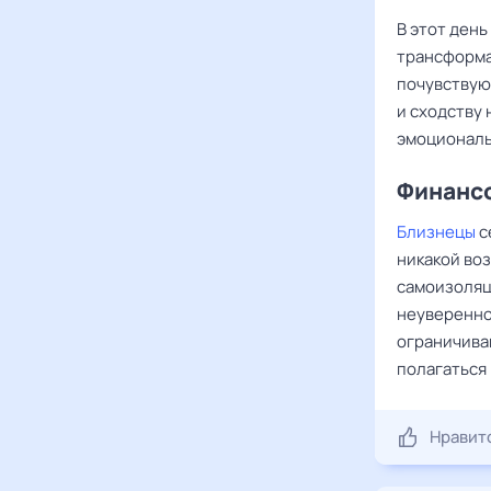
В этот ден
трансформа
почувствую
и сходству
эмоциональ
Финансо
Близнецы
с
никакой во
самоизоляц
неуверенно
ограничива
полагаться
Нравит