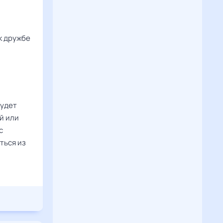
к дружбе
будет
й или
с
ться из