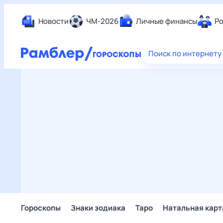
Новости
ЧМ-2026
Личные финансы
Ро
Еда
Поиск по интернету
Здор
Разв
Дом 
Спор
Карь
Авто
Техн
Жизн
Сбер
Горо
Гороскопы
Знаки зодиака
Таро
Натальная карт