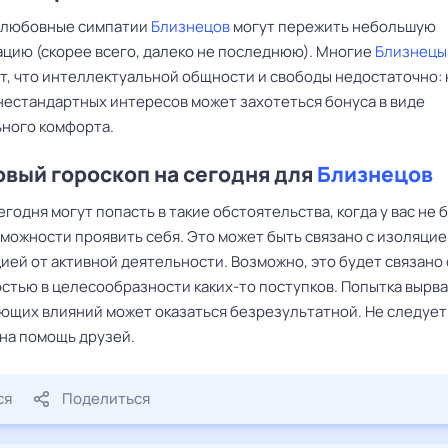
ь любовные симпатии
Близнецов
могут пережить небольшую
цию (скорее всего, далеко не последнюю). Многие
Близнецы
т, что интеллектуальной общности и свободы недостаточно: 
 нестандартных интересов может захотеться бонуса в виде
ного комфорта.
вый гороскоп на сегодня для
Близнецов
егодня могут попасть в такие обстоятельства, когда у вас не 
зможности проявить себя. Это может быть связано с изоляцие
ией от активной деятельности. Возможно, это будет связано 
стью в целесообразности каких-то поступков. Попытка вырва
ющих влияний может оказаться безрезультатной. Не следует
 на помощь друзей.
ся
Поделиться