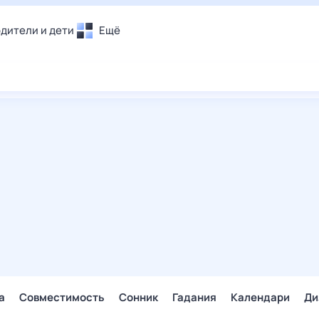
дители и дети
Ещё
Почта
овье
Поиск
лечения и отдых
Погода
и уют
ТВ-программа
т
ера
ологии и тренды
енные ситуации
егаем вместе
скопы
Помощь
а
Совместимость
Сонник
Гадания
Календари
Ди