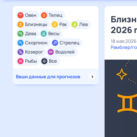
Овен
Телец
Близн
Близнецы
Рак
Лев
2026 
Дева
Весы
18 мая 2026
Скорпион
Стрелец
Рамблер/го
Козерог
Водолей
Рыбы
Все
Ваши данные для прогнозов