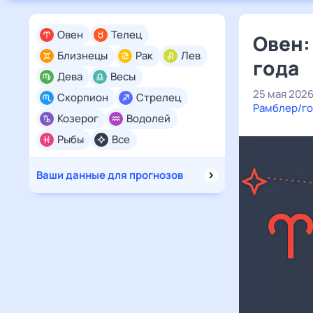
Овен
Телец
Овен:
Близнецы
Рак
Лев
года
Дева
Весы
25 мая 202
Скорпион
Стрелец
Рамблер/го
Козерог
Водолей
Рыбы
Все
Ваши данные для прогнозов