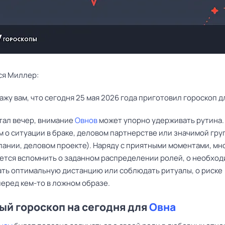
ся Миллер:
ажу вам, что сегодня 25 мая 2026 года приготовил гороскоп д
стал вечер, внимание
Овнов
может упорно удерживать рутина.
м о ситуации в браке, деловом партнерстве или значимой гру
мпании, деловом проекте). Наряду с приятными моментами, мн
ется вспомнить о заданном распределении ролей, о необхо
ть оптимальную дистанцию или соблюдать ритуалы, о риске
перед кем-то в ложном образе.
й гороскоп на сегодня для
Овна