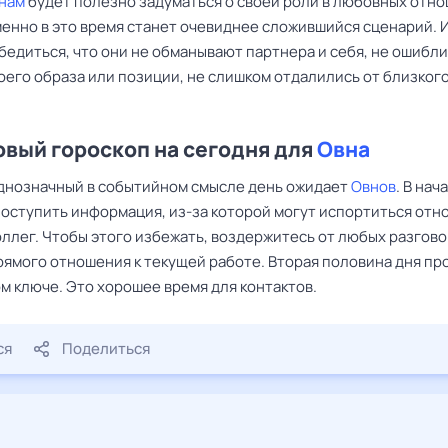
нам
будет полезно задуматься о своей роли в любовных отн
менно в это время станет очевиднее сложившийся сценарий. 
едиться, что они не обманывают партнера и себя, не ошибли
оего образа или позиции, не слишком отдалились от близког
вый гороскоп на сегодня для
Овна
днозначный в событийном смысле день ожидает
Овнов
. В нач
поступить информация, из-за которой могут испортиться отн
оллег. Чтобы этого избежать, воздержитесь от любых разгово
ямого отношения к текущей работе. Вторая половина дня пр
м ключе. Это хорошее время для контактов.
ся
Поделиться