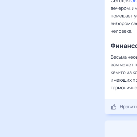
Сегодня
Ов
вечером, и
помешает уб
выбором св
человека.
Финансо
Весьма нео
вам может 
кем-то из к
имеющих пр
гармонично
Нравит