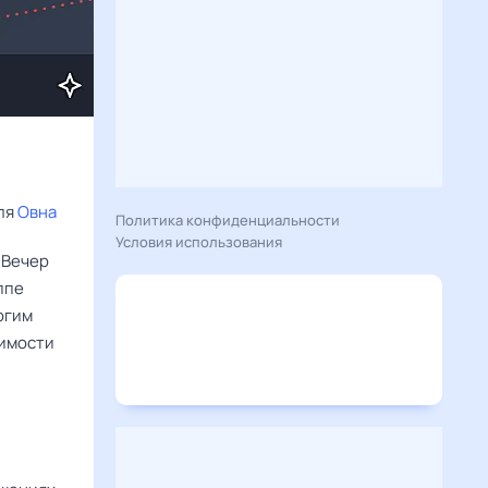
ля 
Овна
Политика конфиденциальности
Условия использования
 Вечер
ппе
огим
димости