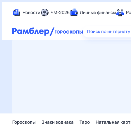
Новости
ЧМ-2026
Личные финансы
Ро
Еда
Поиск по интернету
Здор
Разв
Дом 
Спор
Карь
Авто
Техн
Жизн
Сбер
Горо
Гороскопы
Знаки зодиака
Таро
Натальная карт