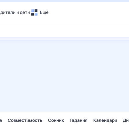
дители и дети
Ещё
Почта
овье
Поиск
лечения и отдых
Погода
и уют
ТВ-программа
т
ера
ологии и тренды
енные ситуации
егаем вместе
скопы
Помощь
а
Совместимость
Сонник
Гадания
Календари
Ди