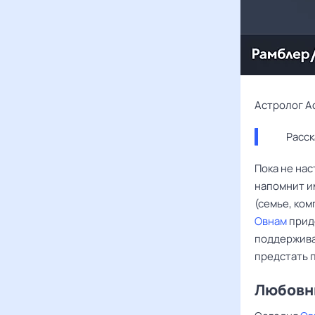
Астролог А
Расск
Пока не на
напомнит и
(семье, ко
Овнам
прид
поддержива
предстать 
Любовны