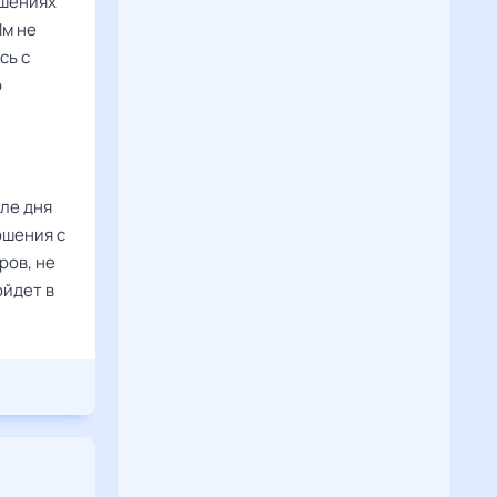
ошениях
Им не
сь с
о
але дня
ошения с
ров, не
ойдет в