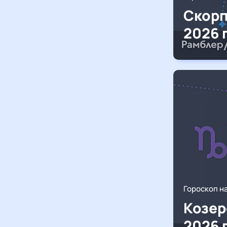
Скорп
2026 
Гороскоп н
Козер
2026 