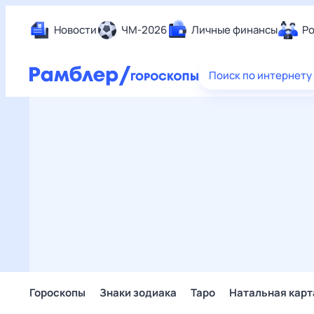
Новости
ЧМ-2026
Личные финансы
Ро
Еда
Поиск по интернету
Здор
Разв
Дом 
Спор
Карь
Авто
Техн
Жизн
Сбер
Горо
Гороскопы
Знаки зодиака
Таро
Натальная карт