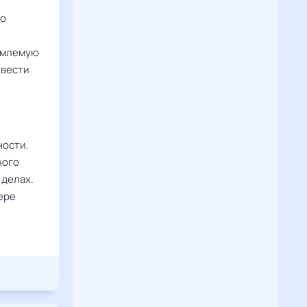
но
иемлемую
 вести
ности.
ного
 делах.
ере