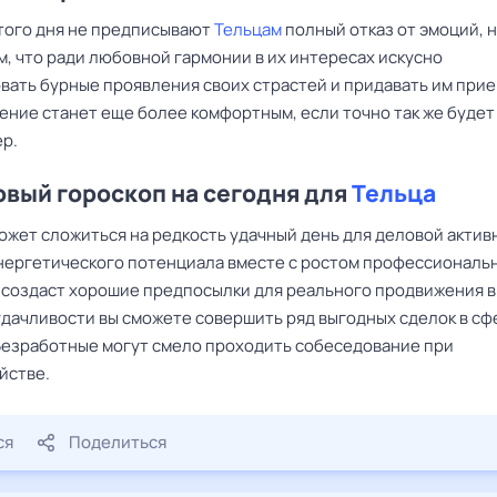
того дня не предписывают
Тельцам
полный отказ от эмоций, 
м, что ради любовной гармонии в их интересах искусно
вать бурные проявления своих страстей и придавать им пр
ение станет еще более комфортным, если точно так же будет
ер.
вый гороскоп на сегодня для
Тельца
ожет сложиться на редкость удачный день для деловой актив
нергетического потенциала вместе с ростом профессиональ
 создаст хорошие предпосылки для реального продвижения в
удачливости вы сможете совершить ряд выгодных сделок в сф
Безработные могут смело проходить собеседование при
йстве.
ся
Поделиться