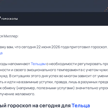
ся Миллер:
ца
езды напоминают
Тельцам
о необходимости регулировать пр
вности и своего эмоционального темперамента с учетом чужих
нужд. В ситуациях этого дня успех во многом зависит от умен
ь и идти на взаимные уступки, правда, лишь в разумных пред
 к обмену (например, полезными услугами) значительно упро
олучение желаемого.
й гороскоп на сегодня для
Тельца