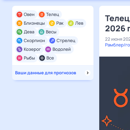
Овен
Телец
Телец
Близнецы
Рак
Лев
2026 
Дева
Весы
22 июня 20
Скорпион
Стрелец
Рамблер/го
Козерог
Водолей
Рыбы
Все
Ваши данные для прогнозов