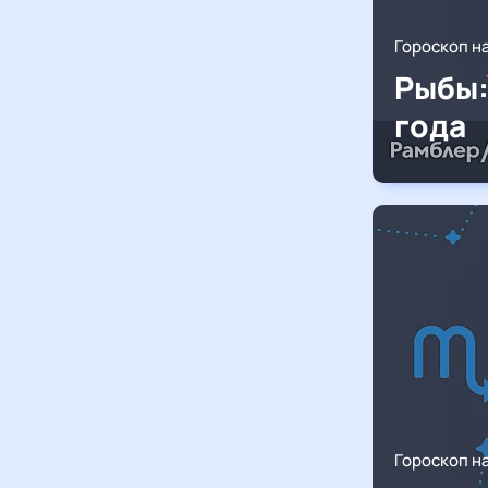
Гороскоп н
Рыбы:
года
Гороскоп н