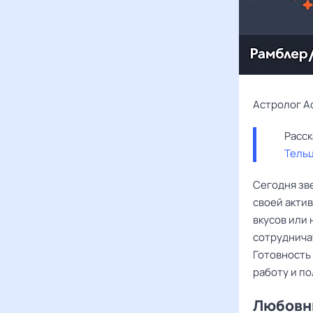
Астролог А
Тель
Сегодня зв
своей акти
вкусов или 
сотрудничат
Готовность
работу и п
Любовны