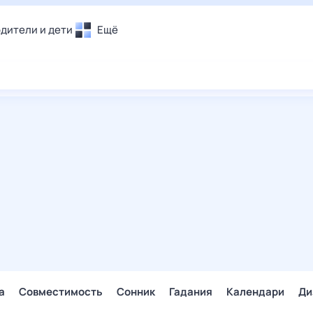
дители и дети
Ещё
Почта
овье
Поиск
лечения и отдых
Погода
и уют
ТВ-программа
т
ера
ологии и тренды
енные ситуации
егаем вместе
скопы
Помощь
а
Совместимость
Сонник
Гадания
Календари
Ди