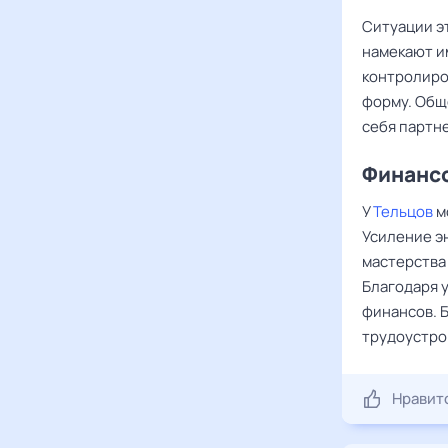
Ситуации э
намекают и
контролиро
форму. Общ
себя партн
Финансо
У
Тельцов
м
Усиление э
мастерства
Благодаря 
финансов. 
трудоустро
Нравит