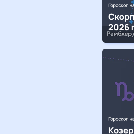
Гороскоп н
Скорп
2026 
Гороскоп н
Козер