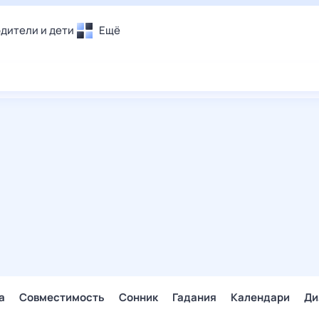
дители и дети
Ещё
Почта
овье
Поиск
лечения и отдых
Погода
и уют
ТВ-программа
т
ера
ологии и тренды
енные ситуации
егаем вместе
скопы
Помощь
а
Совместимость
Сонник
Гадания
Календари
Ди