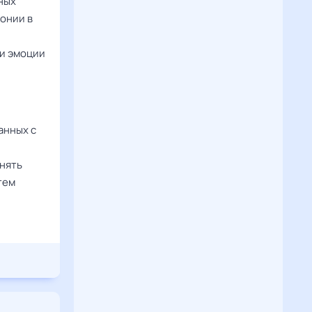
ных
монии в
ти эмоции
анных с
анять
тем