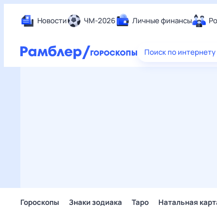
Новости
ЧМ-2026
Личные финансы
Ро
Еда
Поиск по интернету
Здор
Разв
Дом 
Спор
Карь
Авто
Техн
Жизн
Сбер
Горо
Гороскопы
Знаки зодиака
Таро
Натальная карт