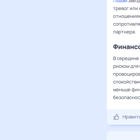
Львам
звезд
тревог или 
отношениях 
сопротивля
партнера.
Финансо
В середине
риском для 
провоциров
спокойстви
меньше фин
безопаснос
Нравит