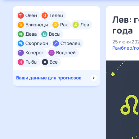
Овен
Телец
Лев: 
Близнецы
Рак
Лев
года
Дева
Весы
25 июня 20
Скорпион
Стрелец
Рамблер/го
Козерог
Водолей
Рыбы
Все
Ваши данные для прогнозов