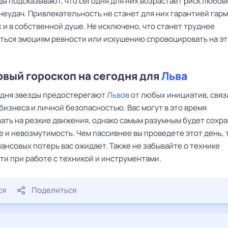
ы подсказывают, что сегодня для них возрастает риск любов
неудач. Привлекательность не станет для них гарантией гар
и в собственной душе. Не исключено, что станет труднее
ться эмоциям ревности или искушению спровоцировать на э
вый гороскоп на сегодня для
Льва
 дня звезды предостерегают
Львов
от любых инициатив, связ
бизнеса и личной безопасностью. Вас могут в это время
ать на резкие движения, однако самым разумным будет сохр
е и невозмутимость. Чем пассивнее вы проведете этот день, 
ансовых потерь вас ожидает. Также не забывайте о технике
ти при работе с техникой и инструментами.
ся
Поделиться