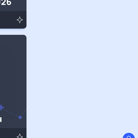
026
я