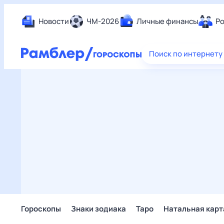
Новости
ЧМ-2026
Личные финансы
Ро
Еда
Поиск по интернету
Здор
Разв
Дом 
Спор
Карь
Авто
Техн
Жизн
Сбер
Горо
Гороскопы
Знаки зодиака
Таро
Натальная карт