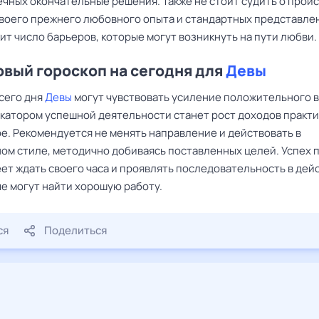
ечных окончательные решения. Также не стоит судить о про
своего прежнего любовного опыта и стандартных представлен
т число барьеров, которые могут возникнуть на пути любви.
вый гороскоп на сегодня для
Девы
всего дня
Девы
могут чувствовать усиление положительного 
икатором успешной деятельности станет рост доходов практи
е. Рекомендуется не менять направление и действовать в
ом стиле, методично добиваясь поставленных целей. Успех п
еет ждать своего часа и проявлять последовательность в дей
е могут найти хорошую работу.
ся
Поделиться