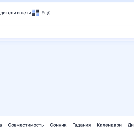
дители и дети
Ещё
Почта
овье
Поиск
лечения и отдых
Погода
и уют
ТВ-программа
т
ера
ологии и тренды
енные ситуации
егаем вместе
скопы
Помощь
а
Совместимость
Сонник
Гадания
Календари
Ди