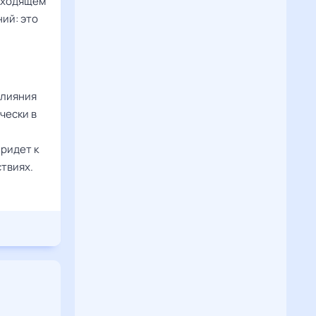
исходящем
ий: это
влияния
чески в
ридет к
ствиях.