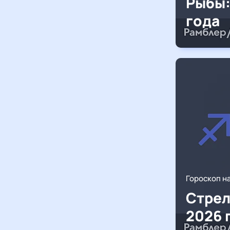
Рыбы:
года
Гороскоп н
Стрел
2026 