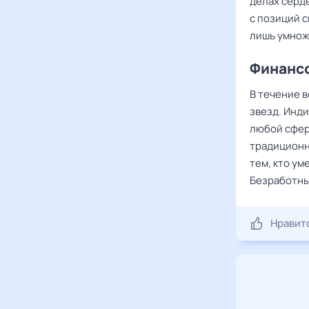
делах серд
с позиций 
лишь умножи
Финансо
В течение 
звезд. Инд
любой сфер
традиционн
тем, кто ум
Безработны
Нравит