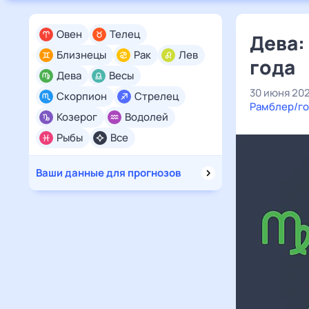
Овен
Телец
Дева:
Близнецы
Рак
Лев
года
Дева
Весы
30 июня 20
Скорпион
Стрелец
Рамблер/го
Козерог
Водолей
Рыбы
Все
Ваши данные для прогнозов