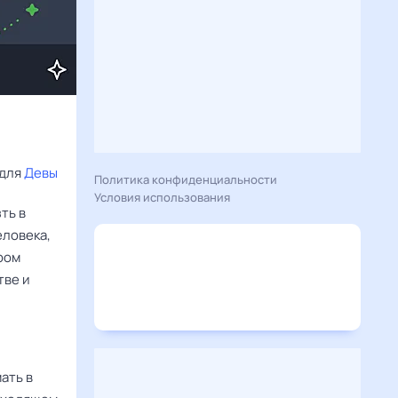
для 
Девы
Политика конфиденциальности
Условия использования
ть в
еловека,
ром
тве и
ать в