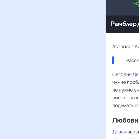
Астролог А
Расск
Сегодня
Де
чужие пробл
не нужно ем
вместо разг
подумать о
Любовны
Девам
звезд