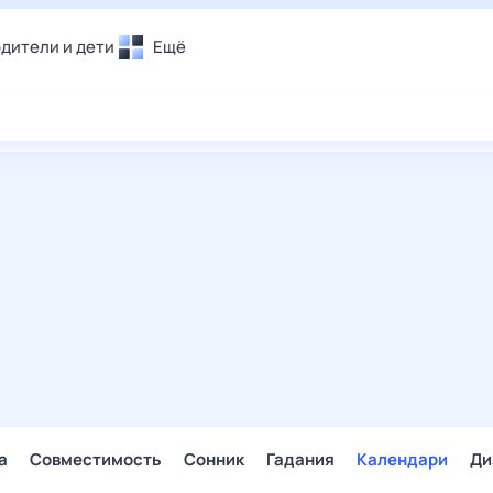
дители и дети
Ещё
Почта
овье
Поиск
лечения и отдых
Погода
и уют
ТВ-программа
т
ера
ологии и тренды
енные ситуации
егаем вместе
скопы
Помощь
а
Совместимость
Сонник
Гадания
Календари
Ди