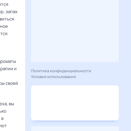
ится
р, запах
авиться
чное
ится
ароматы
ерапии и
Политика конфиденциальности
Условия использования
ры своей
еха, вы
ько
 в
уют