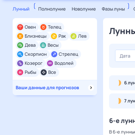
Лунный
Полнолуние
Новолуние
Фазы луны
Овен
Телец
Лунны
Близнецы
Рак
Лев
Дева
Весы
Скорпион
Стрелец
Козерог
Водолей
Рыбы
Все
6 лу
Ваши данные для прогнозов
7 лу
6-е лун
В 6-е лунны