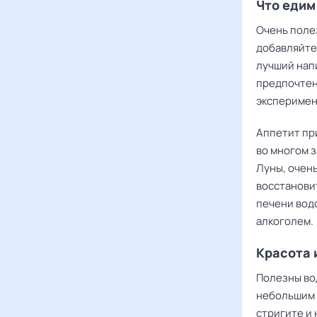
Что едим
Очень поле
добавляйте 
лучший нап
предпочтени
эксперимен
Аппетит пр
во многом з
Луны, очен
восстанови
печени вод
алкоголем.
Красота 
Полезны во
небольшим 
стригите и 