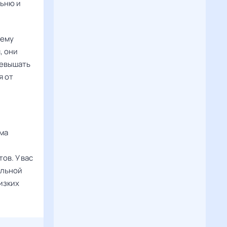
льню и
шему
, они
ревышать
я от
зма
,
ов. У вас
альной
изких