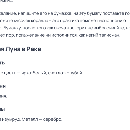
изких.
елание, напишите его на бумажке, на эту бумагу поставьте г
ложите кусочек коралла – эта практика поможет исполнению
. Бумажку, после того как свеча прогорит не выбрасывайте, н
тех пор, пока желание ни исполнится, как некий талисман.
я Луна в Раке
ть
е цвета — ярко-белый, светло-голубой.
ня
лия.
ны
и изумруд. Металл — серебро.