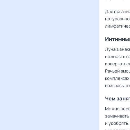
Для организ
натуральной
лимфатичес
Интимны
Луна в знак
нежность со
извергаться
Рачьей эмо
комплексах 
возгласы и 
Чем заня
Можно пере
замачивать
и удобрять.