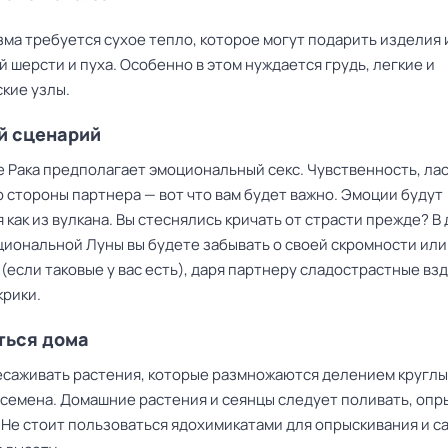
ма требуется сухое тепло, которое могут подарить изделия 
 шерсти и пуха. Особенно в этом нуждается грудь, легкие и
кие узлы.
й сценарий
е Рака предполагает эмоциональный секс. Чувственность, лас
 стороны партнера — вот что вам будет важно. Эмоции будут
 как из вулкана. Вы стеснялись кричать от страсти прежде? В
циональной Луны вы будете забывать о своей скромности или
(если таковые у вас есть), даря партнеру сладострастные взд
крики.
ться дома
саживать растения, которые размножаются делением круглы
 семена. Домашние растения и сеянцы следует поливать, опр
 Не стоит пользоваться ядохимикатами для опрыскивания и са