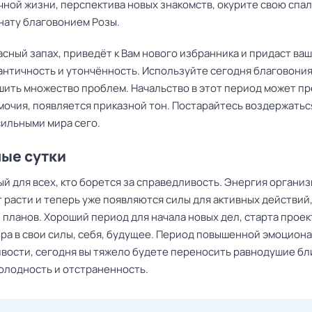
чной жизни, перспектива новых знакомств, окурите свою спа
нату благовонием Розы.
сный запах, приведёт к Вам нового избранника и придаст ва
античность и утончённость. Используйте сегодня благовония
шить множество проблем. Начальство в этот период может п
мочия, появляется приказной тон. Постарайтесь воздержатьс
сильными мира сего.
ные сутки
й для всех, кто борется за справедливость. Энергия органи
 расти и теперь уже появляются силы для активных действий
планов. Хороший период для начала новых дел, старта проект
ера в свои силы, себя, будущее. Период повышенной эмоцион
вости, сегодня вы тяжело будете переносить равнодушие бл
холодность и отстраненность.