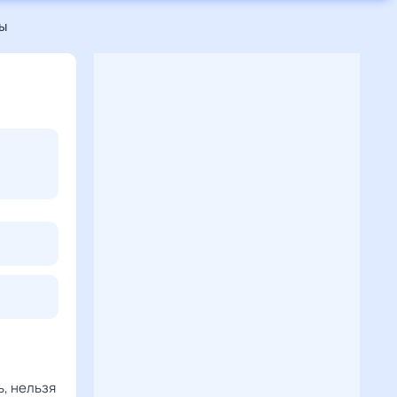
ы
ь, нельзя