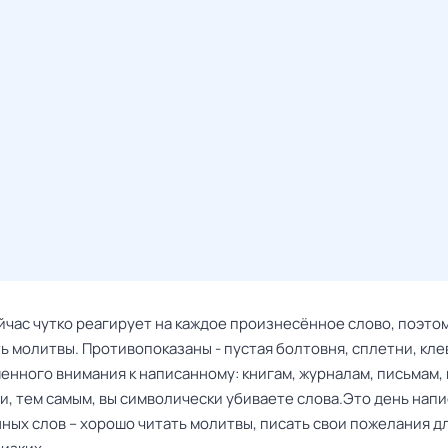
йчас чутко реагирует на каждое произнесённое слово, поэто
 молитвы. Противопоказаны - пустая болтовня, сплетни, кле
енного внимания к написанному: книгам, журналам, письмам,
и, тем самым, вы символически убиваете слова.Это день нап
ных слов – хорошо читать молитвы, писать свои пожелания д