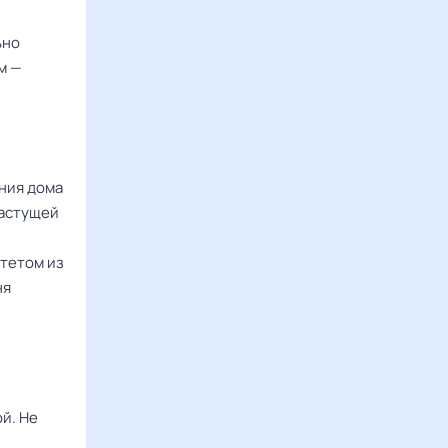
ьно
м —
ния дома
растущей
штетом из
ня
й. Не