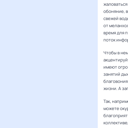
жаловаться 
обоняние, в
свежей вод
от меланхо
время для п
поток инфо
Чтобы в нем
акцентируй
имеют огро
занятий ды
благовония
жизни. А з
Так, наприм
можете оку
благоприят
коллективе