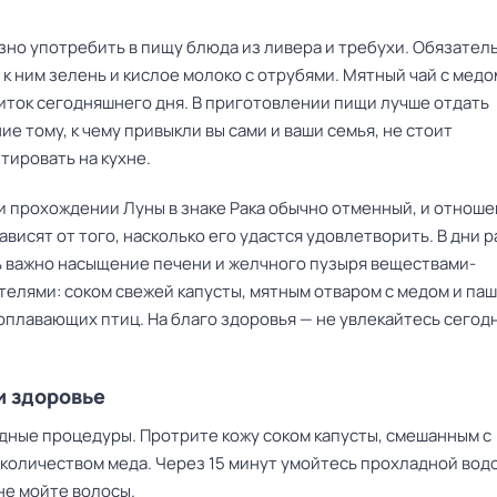
зно употребить в пищу блюда из ливера и требухи. Обязател
к ним зелень и кислое молоко с отрубями. Мятный чай с медо
иток сегодняшнего дня. В приготовлении пищи лучше отдать
е тому, к чему привыкли вы сами и ваши семья, не стоит
тировать на кухне.
и прохождении Луны в знаке Рака обычно отменный, и отноше
ависят от того, насколько его удастся удовлетворить. В дни 
ь важно насыщение печени и желчного пузыря веществами-
телями: соком свежей капусты, мятным отваром с медом и па
оплавающих птиц. На благо здоровья — не увлекайтесь сегод
и здоровье
дные процедуры. Протрите кожу соком капусты, смешанным с
количеством меда. Через 15 минут умойтесь прохладной водо
не мойте волосы.