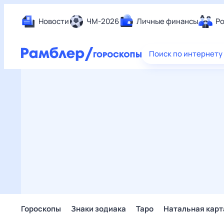
Новости
ЧМ-2026
Личные финансы
Ро
Еда
Поиск по интернету
Здор
Разв
Дом 
Спор
Карь
Авто
Техн
Жизн
Сбер
Горо
Гороскопы
Знаки зодиака
Таро
Натальная карт