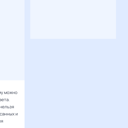
му можно
вета.
 нельзя
исанных и
ля