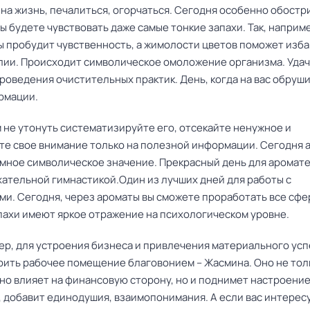
на жизнь, печалиться, огорчаться. Сегодня особенно обостр
ы будете чувствовать даже самые тонкие запахи. Так, наприме
ы пробудит чувственность, а жимолости цветов поможет изб
лии. Происходит символическое омоложение организма. Уда
роведения очистительных практик. День, когда на вас обруш
рмации.
 не утонуть систематизируйте его, отсекайте ненужное и
те свое внимание только на полезной информации. Сегодня 
мное символическое значение. Прекрасный день для аромат
хательной гимнастикой.Один из лучших дней для работы с
ми. Сегодня, через ароматы вы сможете проработать все сфе
апахи имеют яркое отражение на психологическом уровне.
ер, для устроения бизнеса и привлечения материального усп
рить рабочее помещение благовонием – Жасмина. Оно не тол
но влияет на финансовую сторону, но и поднимет настроение
, добавит единодушия, взаимопонимания. А если вас интерес