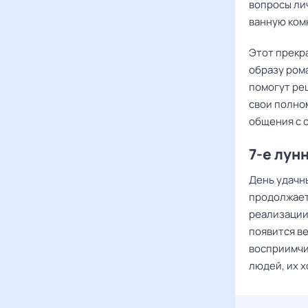
вопросы ли
ванную ком
Этот прекра
образу ром
помогут ре
свои полно
общения с 
7-е лун
День удачны
продолжает
реализации 
появится в
восприимчи
людей, их 