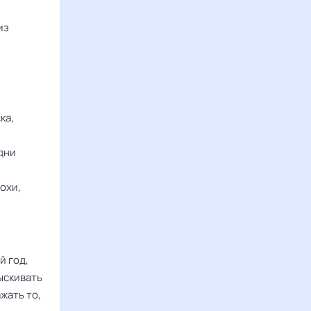
из
ка,
 дни
охи,
й год,
ыскивать
жать то,