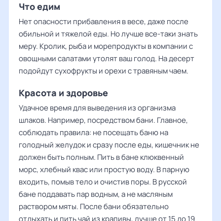
Что едим
Нет опасности прибавления в весе, даже после
обильной и тяжелой еды. Но лучше все-таки знать
меру. Кролик, рыба и морепродукты в компании с
овощными салатами утолят ваш голод. На десерт
подойдут сухофрукты и орехи с травяным чаем.
Красота и здоровье
Удачное время для выведения из организма
шлаков. Например, посредством бани. Главное,
соблюдать правила: не посещать баню на
голодный желудок и сразу после еды, кишечник не
должен быть полным. Пить в бане клюквенный
морс, хлебный квас или простую воду. В парную
входить, помыв тело и очистив поры. В русской
бане поддавать пар водным, а не масляным
раствором мяты. После бани обязательно
отдыхать и пить чай из крапивы, лучше от 15 до 19