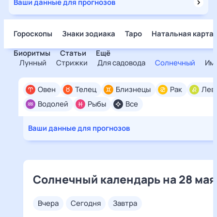
Ваши данные для прогнозов
Гороскопы
Знаки зодиака
Таро
Натальная карта
Биоритмы
Статьи
Ещё
Лунный
Стрижки
Для садовода
Солнечный
Им
Овен
Телец
Близнецы
Рак
Лев
Водолей
Рыбы
Все
Ваши данные для прогнозов
Солнечный календарь на 28 мая
вчера
сегодня
завтра