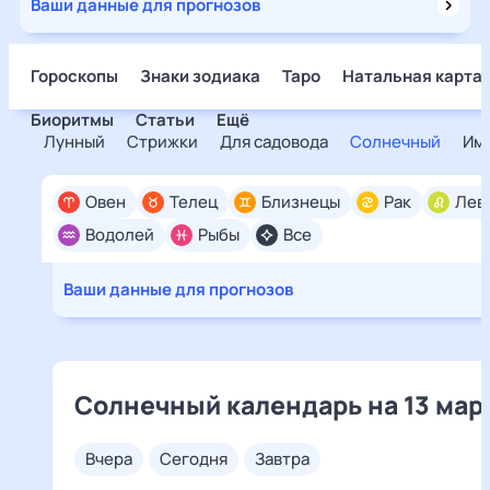
Ваши данные для прогнозов
Гороскопы
Знаки зодиака
Таро
Натальная карта
Биоритмы
Статьи
Ещё
Лунный
Стрижки
Для садовода
Солнечный
Им
Овен
Телец
Близнецы
Рак
Лев
Водолей
Рыбы
Все
Ваши данные для прогнозов
Солнечный календарь на 13 мар
вчера
сегодня
завтра