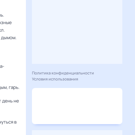
ь.
озные
кл.
 дымом.
а-
Политика конфиденциальности
Условия использования
ым, гарь.
т день не
уться в