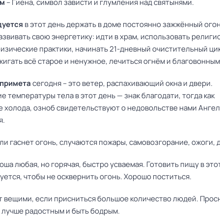
ем
– Гиена, символ зависти и глумления над святынями.
дуется
в этот день держать в доме постоянно зажжённый огон
звивать свою энергетику: идти в храм, использовать религи
изические практики, начинать 21-дневный очистительный ци
игать всё старое и ненужное, лечиться огнём и благовонным
 примета
сегодня – это ветер, распахивающий окна и двери.
 температуры тела в этот день — знак благодати, тогда как
 холода, озноб свидетельствуют о недовольстве нами Ангел
я.
сли гаснет огонь, случаются пожары, самовозгорание, ожоги, д
оша любая, но горячая, быстро усваемая. Готовить пищу в это
ется, чтобы не осквернить огонь. Хорошо поститься.
 вещими, если присниться большое количество людей. Просн
 лучше радостным и быть бодрым.