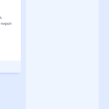
е,
–
пироп