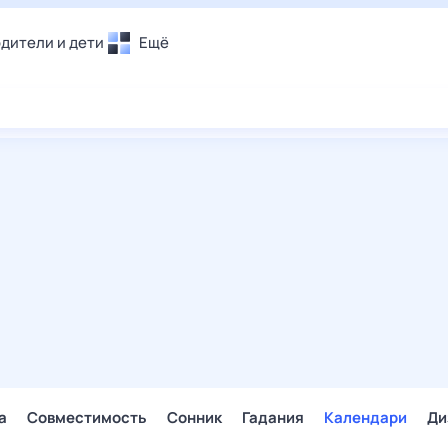
дители и дети
Ещё
Почта
овье
Поиск
лечения и отдых
Погода
и уют
ТВ-программа
т
ера
ологии и тренды
енные ситуации
егаем вместе
скопы
Помощь
а
Совместимость
Сонник
Гадания
Календари
Ди