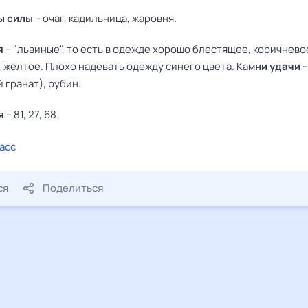
ы силы
– очаг, кадильница, жаровня.
я
– "львиные", то есть в одежде хорошо блестящее, коричнево
 жёлтое. Плохо надевать одежду синего цвета. Кам
ни удачи 
 гранат), рубин.
я
– 81, 27, 68.
асс
ся
Поделиться