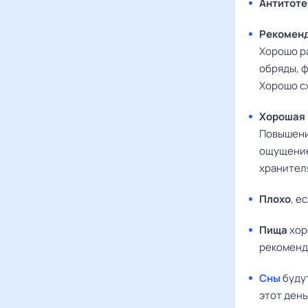
Антитот
Рекомен
Хорошо ра
обряды, ф
Хорошо сж
Хорошая
Повышение
ощущение
хранител
Плохо
, е
Пища
хор
рекоменду
Сны
будут
этот день