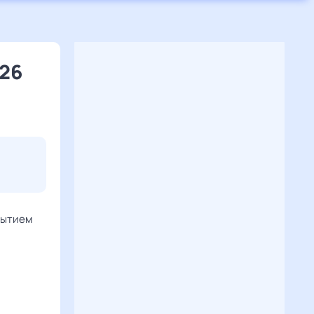
026
крытием