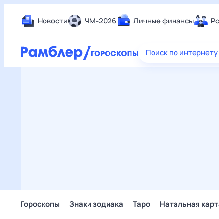
Новости
ЧМ-2026
Личные финансы
Ро
Еда
Поиск по интернету
Здор
Разв
Дом 
Спор
Карь
Авто
Техн
Жизн
Сбер
Горо
Гороскопы
Знаки зодиака
Таро
Натальная карт