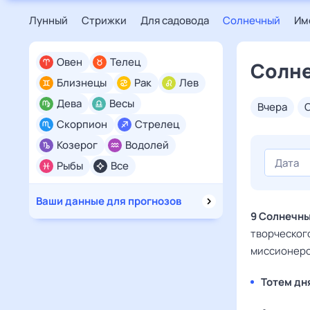
Лунный
Стрижки
Для садовода
Солнечный
Им
Овен
Телец
Солне
Близнецы
Рак
Лев
Дева
Весы
вчера
Скорпион
Стрелец
Козерог
Водолей
Рыбы
Все
Ваши данные для прогнозов
9 Солнечны
творческого
миссионерс
Тотем дн