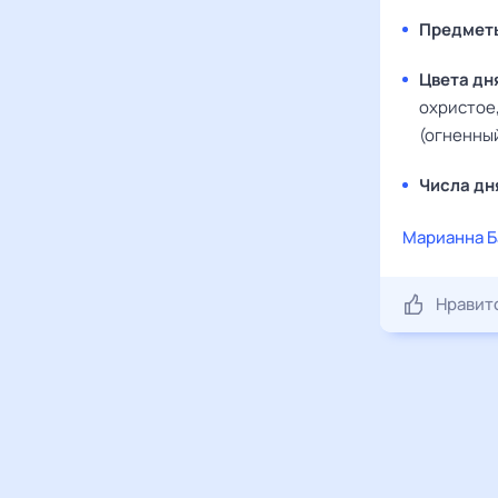
Предмет
Цвета дн
охристое,
(огненный
Числа дн
Марианна Б
Нравит