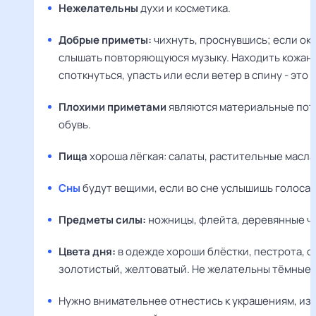
Нежелательны
духи и косметика.
Добрые приметы:
чихнуть, проснувшись; если ок
слышать повторяющуюся музыку. Находить кожаны
споткнуться, упасть или если ветер в спину - это
Плохими приметами
являются материальные поте
обувь.
Пища
хороша лёгкая: салаты, растительные масла
Сны
будут вещими, если во сне услышишь голоса, 
Предметы силы:
ножницы, флейта, деревянные чё
Цвета дня:
в одежде хороши блёстки, пестрота, с
золотистый, желтоватый. Не желательны тёмные т
Нужно внимательнее отнестись к украшениям, из