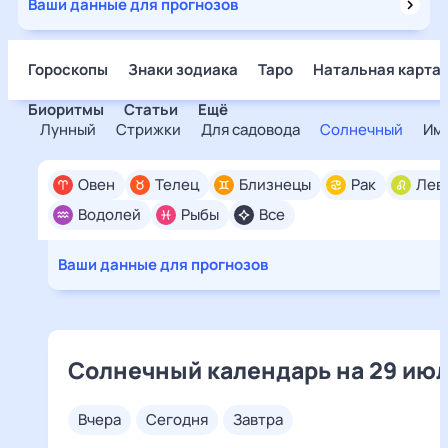
Ваши данные для прогнозов
Гороскопы
Знаки зодиака
Таро
Натальная карта
Биоритмы
Статьи
Ещё
Лунный
Стрижки
Для садовода
Солнечный
Им
Овен
Телец
Близнецы
Рак
Лев
Водолей
Рыбы
Все
Ваши данные для прогнозов
Солнечный календарь на 29 ию
вчера
сегодня
завтра