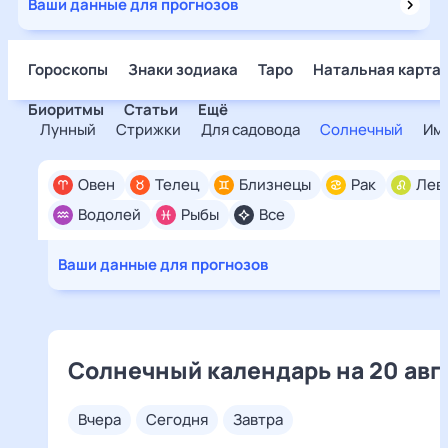
Ваши данные для прогнозов
Гороскопы
Знаки зодиака
Таро
Натальная карта
Биоритмы
Статьи
Ещё
Лунный
Стрижки
Для садовода
Солнечный
Им
Овен
Телец
Близнецы
Рак
Лев
Водолей
Рыбы
Все
Ваши данные для прогнозов
Солнечный календарь на 20 авг
вчера
сегодня
завтра