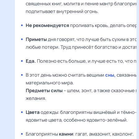
священных книг, молитв и пение мантр благоприят
подпитывает внутренний огонь.
Не рекомендуется
проливать кровь, делать опер
Приметы
дня говорят, что лучше быть сухим в это
любые потери. Труд принесёт богатство и достат
Еда.
Полезно есть больше, и лучше есть то, что п
В этот день можно считать вещими
сны,
связанные
материального мира.
Предметы силы
– шлем, зонт, а также сказочные 
желания.
Цвета
одежды: благоприятны вишнёвый и тёмно-
ядовитые цвета, особенно ядовито-зелёный.
Благоприятны
камни
: гагат, амазонит, кахолонг.