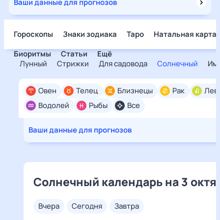
Ваши данные для прогнозов
Гороскопы
Знаки зодиака
Таро
Натальная карта
Биоритмы
Статьи
Ещё
Лунный
Стрижки
Для садовода
Солнечный
Им
Овен
Телец
Близнецы
Рак
Лев
Водолей
Рыбы
Все
Ваши данные для прогнозов
Солнечный календарь на 3 октя
вчера
сегодня
завтра