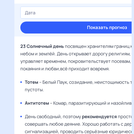
Показать прогноз
23 Солнечный день
посвящен хранителям границ ме
небом и землёй. День открывает дорогу религиям, с
управляет временем, покровительствует посевам, 
покаяния и любви,всё приходит вовремя.
Тотем
– Белый Паук, созидание, неистощимость т
пустоты.
Антитотем
– Комар, паразитирующий и назойливы
День свободный, поэтому
рекомендуется
просто 
совершать любое деяние. Хорошо работать с дере
сигнализацией, проводить серьёзные юридическ