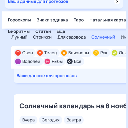
Ваши данные для прогнозов
Гороскопы
Знаки зодиака
Таро
Натальная карта
Биоритмы
Статьи
Ещё
Лунный
Стрижки
Для садовода
Солнечный
Им
Овен
Телец
Близнецы
Рак
Лев
Водолей
Рыбы
Все
Ваши данные для прогнозов
Солнечный календарь на 8 нояб
вчера
сегодня
завтра