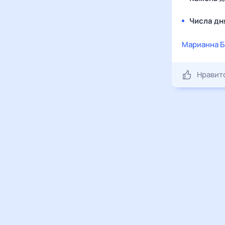
Числа дн
Марианна Б
Нравит