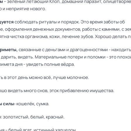
ем
– зелёный летающий Клоп, домашний паразит, олицетворя
о и неприятие нового.
дуется
соблюдать ритуалы и порядок. Это время заботы об
е, оформления денежных документов, работы с камнями, с зе
тна чистка организма, кожи, лечение зубов. Хорошо делать п
риметы,
связанные с деньгами и драгоценностями - находить
 дарить, видеть. Материальные потери и поломки - это плохой
имета дня - увидеть полные вёдра.
ь в этот день можно всё, лучше молочное.
шо видеть много снов, эток прибавлению имущества.
 силы:
кошелёк, сумка.
: золотистый, белый, красный.
ня – белый агат, истинный халцедон.