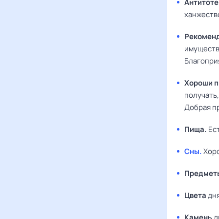
Антитот
ханжеств
Рекомен
имуществ
Благоприя
Хороши п
получать,
Добрая пр
Пища.
Ест
Сны.
Хоро
Предметы
Цвета
дня
Камень
д