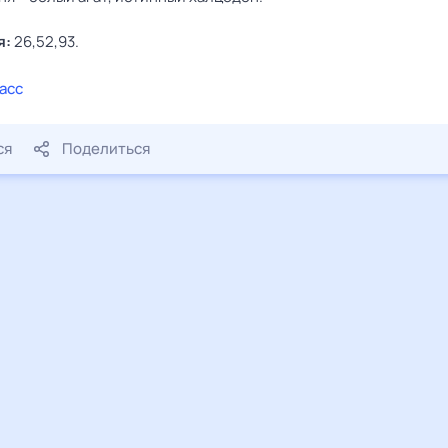
я:
26,52,93.
асс
ся
Поделиться