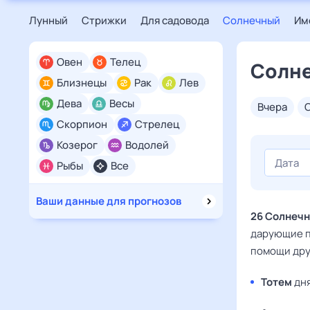
Лунный
Стрижки
Для садовода
Солнечный
Им
Овен
Телец
Солне
Близнецы
Рак
Лев
Дева
Весы
вчера
Скорпион
Стрелец
Козерог
Водолей
Рыбы
Все
Ваши данные для прогнозов
26 Солнечн
дарующие п
помощи дру
Тотем
дня