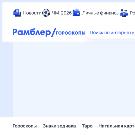
Новости
ЧМ-2026
Личные финансы
Ро
Еда
Поиск по интернету
Здор
Разв
Дом 
Спор
Карь
Авто
Техн
Жизн
Сбер
Горо
Гороскопы
Знаки зодиака
Таро
Натальная карт