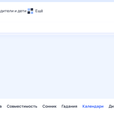
дители и дети
Ещё
Почта
овье
Поиск
лечения и отдых
Погода
и уют
ТВ-программа
т
ера
ологии и тренды
енные ситуации
егаем вместе
скопы
Помощь
а
Совместимость
Сонник
Гадания
Календари
Ди