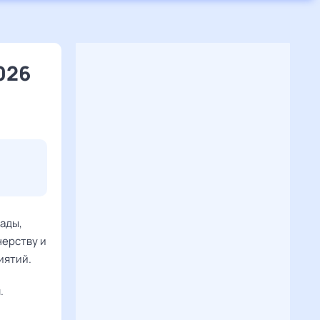
026
ады,
нерству и
иятий.
.