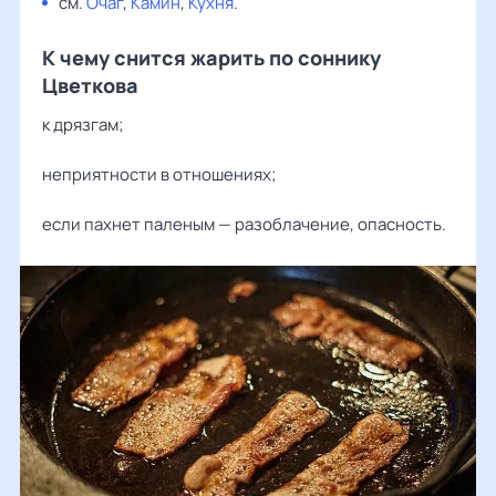
см.
Очаг
,
Камин
,
Кухня
.
К чему снится жарить по соннику
Цветкова
к дрязгам;
неприятности в отношениях;
если пахнет паленым — разоблачение, опасность.