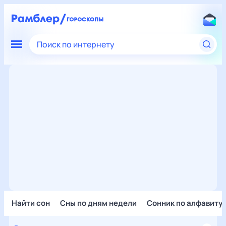
Поиск по интернету
Найти сон
Сны по дням недели
Сонник по алфавиту